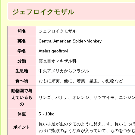
ジェフロイクモザル
和名
ジェフロイクモザル
英名
Central American Spider-Monkey
学名
Ateles geoffroyi
分類
霊長目オマキザル科
生息地
中央アメリカからブラジル
食べ物
おもに果実、他に、若葉、昆虫、小動物など
動物園で与
えているも
リンゴ、バナナ、オレンジ、サツマイモ、ニンジ
の
体重
5～10kg
長い手足が虫のクモのように見えます。長いしっ
ポイント
わりに指紋のような線が入っていて、ものをつか