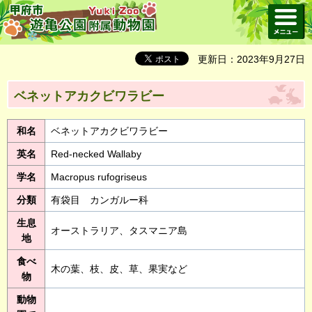
メニュ
ー
更新日：2023年9月27日
ベネットアカクビワラビー
和名
ベネットアカクビワラビー
英名
Red-necked Wallaby
学名
Macropus rufogriseus
分類
有袋目 カンガルー科
生息
オーストラリア、タスマニア島
地
食べ
木の葉、枝、皮、草、果実など
物
動物