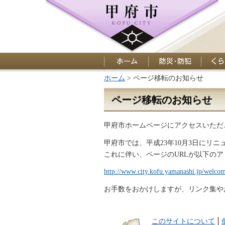
ホーム
防災・防犯
くらし
ホーム
> ページ移転のお知らせ
ページ移転のお知らせ
甲府市ホームページにアクセスいただ
甲府市では、平成23年10月3日にリ
これに伴い、ページのURLが以下の
http://www.city.kofu.yamanashi.jp/welco
お手数をおかけしますが、リンク集や
このサイトについて