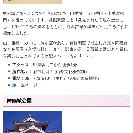
甲府城にあった3つの出入口の1つ、山手御門（山手門・山手渡櫓
門）を復元しています。発掘調査により発見された石垣を土台に
し、1700年ごろの絵図をもとに、柳沢吉保が城主だったころの姿に
復元しました。
山手渡櫓門の中には展示室があり、発掘調査で出土した瓦や陶磁器
などを展示（入場無料）。また、関東の富士見百景に選ばれた景色
を楽しむことができる展望スペースもあります。
アクセス：
甲府駅北口から徒歩1分
所在地：
甲府市北口2（山梨文化会館前）
電話：
055-223-6101（甲府市役所公園緑地課）
ホームページ
舞鶴城公園