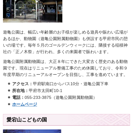
遊亀公園は、幅広い年齢層のお子様が楽しめる遊具や賑わい広場が
あるほか、動物園（遊亀公園附属動物園）も併設する甲府市民の憩
いの場です。毎年５月のゴールデンウィークには、隣接する稲積神
社の「正ノ木祭」が行われ、多くの来園者で賑わいます。
遊亀公園附属動物園は、大正８年にできた大変古く歴史のある動物
園です。現在はリニューアル整備工事のため休園しており、令和９
年度早期のリニューアルオープンを目指し、工事を進めています。
アクセス：
甲府駅南口からバス10分・遊亀公園下車
所在地：
甲府市太田町10-1
電話：
055-233-3875（遊亀公園附属動物園）
ホームページ
愛宕山こどもの国