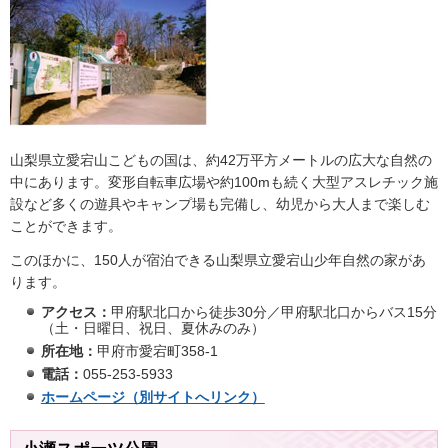
山梨県立愛宕山こどもの国は、約42万平方メートルの広大な自然の
中にあります。変形自転車広場や約100mも続く大型アスレチック施
設など多くの遊具やキャンプ場も完備し、幼児から大人まで楽しむ
ことができます。
このほかに、150人が宿泊できる山梨県立愛宕山少年自然の家があ
ります。
アクセス：
甲府駅北口から徒歩30分／甲府駅北口からバス15分
（土・日曜日、祝日、夏休みのみ）
所在地：
甲府市愛宕町358-1
電話：
055-253-5933
ホームページ（別サイトへリンク）