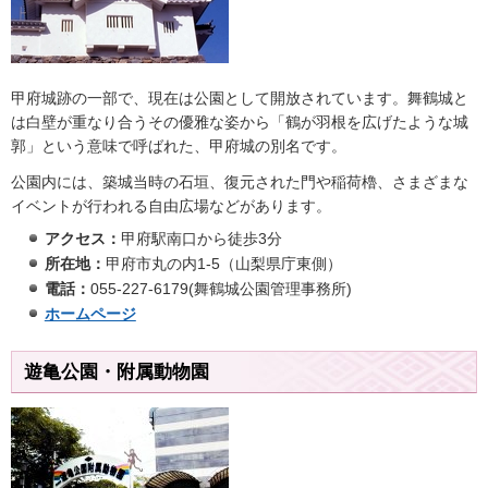
甲府城跡の一部で、現在は公園として開放されています。舞鶴城と
は白壁が重なり合うその優雅な姿から「鶴が羽根を広げたような城
郭」という意味で呼ばれた、甲府城の別名です。
公園内には、築城当時の石垣、復元された門や稲荷櫓、さまざまな
イベントが行われる自由広場などがあります。
アクセス：
甲府駅南口から徒歩3分
所在地：
甲府市丸の内1-5（山梨県庁東側）
電話：
055-227-6179(舞鶴城公園管理事務所)
ホームページ
遊亀公園・附属動物園