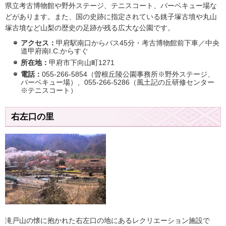
県立考古博物館や野外ステージ、テニスコート、バーベキュー場な
どがあります。また、国の史跡に指定されている銚子塚古墳や丸山
塚古墳など山梨の歴史の足跡が残る広大な公園です。
アクセス：
甲府駅南口からバス45分・考古博物館前下車／中央
道甲府南I.C.からすぐ
所在地：
甲府市下向山町1271
電話：
055-266-5854（曽根丘陵公園事務所※野外ステージ、
バーベキュー場）、055-266-5286（風土記の丘研修センター
※テニスコート）
右左口の里
滝戸山の懐に抱かれた右左口の地にあるレクリエーション施設で