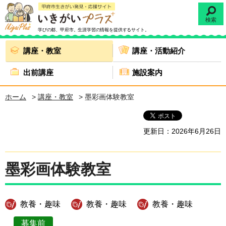
検索
学びの都、甲府市。
生涯学習の情報を提供するサイト。
講座・教室
講座・活動紹介
出前講座
施設案内
ホーム
>
講座・教室
> 墨彩画体験教室
更新日：2026年6月26日
墨彩画体験教室
教養・趣味
教養・趣味
教養・趣味
募集前