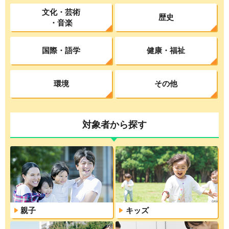
文化・芸術
歴史
・音楽
国際・語学
健康・福祉
環境
その他
対象者から探す
親子
キッズ