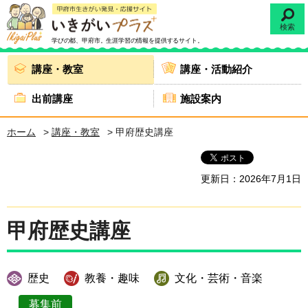
検索
学びの都、甲府市。
生涯学習の情報を提供するサイト。
講座・教室
講座・活動紹介
出前講座
施設案内
ホーム
>
講座・教室
> 甲府歴史講座
更新日：2026年7月1日
甲府歴史講座
歴史
教養・趣味
文化・芸術・音楽
募集前