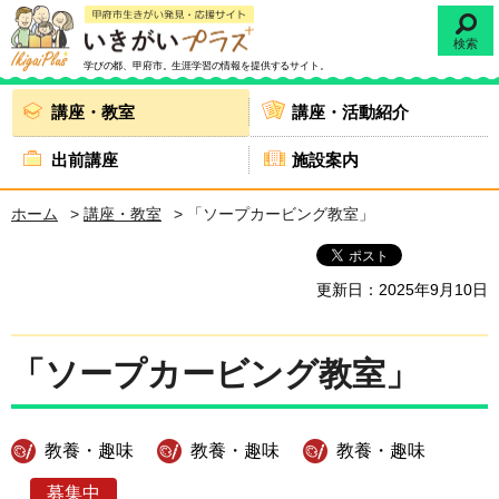
検索
学びの都、甲府市。
生涯学習の情報を提供するサイト。
講座・教室
講座・活動紹介
出前講座
施設案内
ホーム
>
講座・教室
> 「ソープカービング教室」
更新日：2025年9月10日
「ソープカービング教室」
教養・趣味
教養・趣味
教養・趣味
募集中