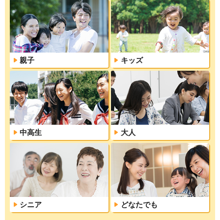
親子
キッズ
中高生
大人
シニア
どなたでも