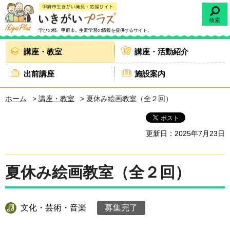
検索
学びの都、甲府市。
生涯学習の情報を提供するサイト。
講座・教室
講座・活動紹介
出前講座
施設案内
ホーム
>
講座・教室
> 夏休み絵画教室（全２回）
更新日：2025年7月23日
夏休み絵画教室（全２回）
文化・芸術・音楽
募集完了