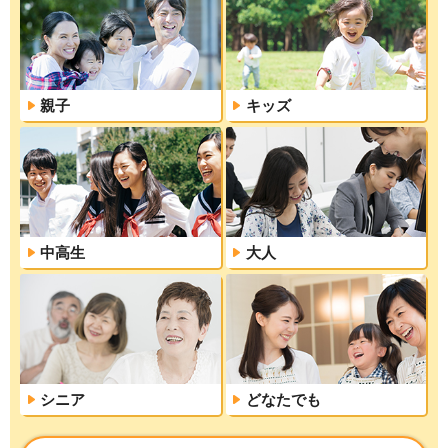
親子
キッズ
中高生
大人
シニア
どなたでも