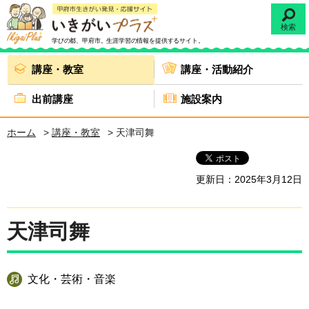
検索
学びの都、甲府市。
生涯学習の情報を提供するサイト。
講座・教室
講座・活動紹介
出前講座
施設案内
ホーム
>
講座・教室
> 天津司舞
更新日：2025年3月12日
天津司舞
文化・芸術・音楽