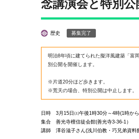
念講演会と特別公
歴史
募集完了
明治8年頃に建てられた擬洋風建築「富
別公開を開催します。
※片道20分ほど歩きます。
※荒天の場合、特別公開は中止します。
日時 3月15日㈯午後1時30分～4時(1時か
集合 善光寺檀信徒会館(善光寺3-36-1）
講師 澤谷滋子さん(浅川伯教・巧兄弟資料