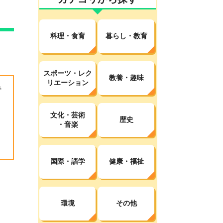
料理・食育
暮らし・教育
スポーツ・レク
教養・趣味
リエーション
特
文化・芸術
歴史
・音楽
国際・語学
健康・福祉
環境
その他