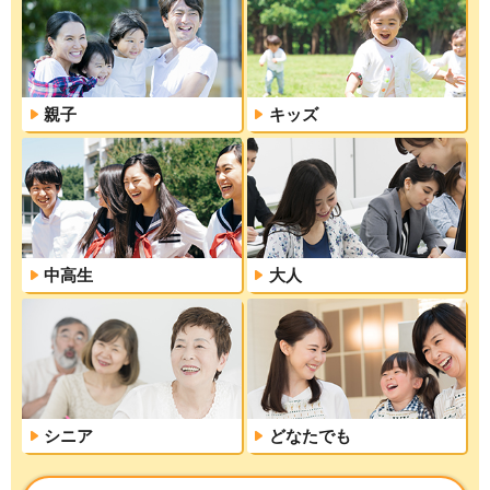
親子
キッズ
中高生
大人
シニア
どなたでも