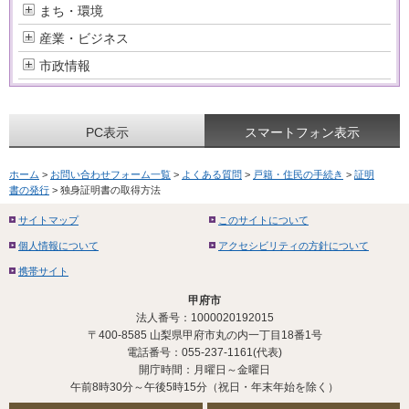
まち・環境
産業・ビジネス
市政情報
PC表示
スマートフォン表示
ホーム
>
お問い合わせフォーム一覧
>
よくある質問
>
戸籍・住民の手続き
>
証明
書の発行
> 独身証明書の取得方法
サイトマップ
このサイトについて
個人情報について
アクセシビリティの方針について
携帯サイト
甲府市
法人番号：1000020192015
〒400-8585 山梨県甲府市丸の内一丁目18番1号
電話番号：055-237-1161(代表)
開庁時間：月曜日～金曜日
午前8時30分～午後5時15分（祝日・年末年始を除く）