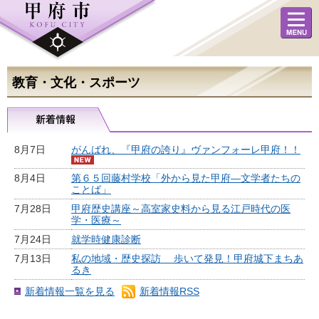
メニュ
ー
教育・文化・スポーツ
8月7日
がんばれ、『甲府の誇り』ヴァンフォーレ甲府！！
8月4日
第６５回藤村学校「外から見た甲府―文学者たちの
ことば」
7月28日
甲府歴史講座～高室家史料から見る江戸時代の医
学・医療～
7月24日
就学時健康診断
7月13日
私の地域・歴史探訪 歩いて発見！甲府城下まちあ
るき
新着情報一覧を見る
新着情報RSS