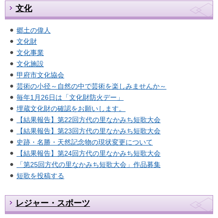
文化
郷土の偉人
文化財
文化事業
文化施設
甲府市文化協会
芸術の小径～自然の中で芸術を楽しみませんか～
毎年1月26日は「文化財防火デー」
埋蔵文化財の確認をお願いします。
【結果報告】第22回方代の里なかみち短歌大会
【結果報告】第23回方代の里なかみち短歌大会
史跡・名勝・天然記念物の現状変更について
【結果報告】第24回方代の里なかみち短歌大会
「第25回方代の里なかみち短歌大会」作品募集
短歌を投稿する
レジャー・スポーツ