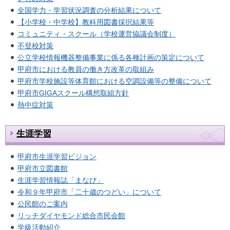
全国学力・学習状況調査の分析結果について
【小学校・中学校】教科用図書採択結果等
コミュニティ・スクール（学校運営協議会制度）
不登校対策
公立学校情報機器整備事業に係る各種計画の策定について
甲府市における教員の働き方改革の取組み
甲府市学校施設等体育館における空調設備等の整備について
甲府市GIGAスクール構想取組方針
熱中症対策
生涯学習
甲府市生涯学習ビジョン
甲府市立図書館
生涯学習情報誌「まなび」
令和９年甲府市「二十歳のつどい」について
公民館のご案内
リッチダイヤモンド総合市民会館
学級活動紹介