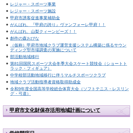
レジャー・スポーツ事業
レジャー・スポーツ施設
甲府市誘客促進事業補助金
がんばれ、『甲府の誇り』ヴァンフォーレ甲府！！
がんばれ、山梨クィーンビーズ！！
創作の森おびな
（仮称）甲府市地域クラブ運営支援システム構築に係るサウン
ディング型市場調査の実施について
部活動地域移行
第81回国民スポーツ大会冬季大会スケート競技会（ショートト
ラック・フィギュア）
中学校部活動地域移行に伴うマルチスポーツクラブ
地域クラブ活動指導者資格取得助成金
令和9年度全国高等学校総合体育大会（ソフトテニス・レスリン
グ・弓道）
甲府市文化財保存活用地域計画について