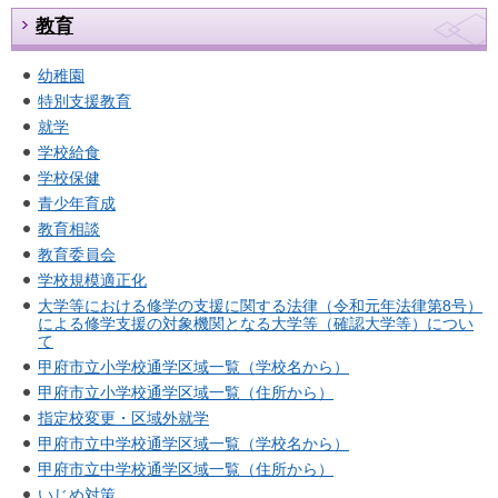
教育
幼稚園
特別支援教育
就学
学校給食
学校保健
青少年育成
教育相談
教育委員会
学校規模適正化
大学等における修学の支援に関する法律（令和元年法律第8号）
による修学支援の対象機関となる大学等（確認大学等）につい
て
甲府市立小学校通学区域一覧（学校名から）
甲府市立小学校通学区域一覧（住所から）
指定校変更・区域外就学
甲府市立中学校通学区域一覧（学校名から）
甲府市立中学校通学区域一覧（住所から）
いじめ対策