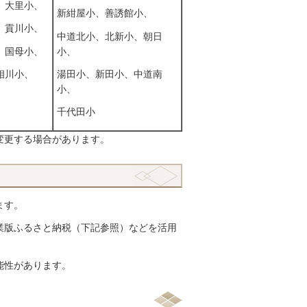
、大里小、
新紺屋小、善誘館小、
、貢川小、
中道北小、北新小、朝日
、国母小、
小、
相川小、
湯田小、新田小、中道南
小、
千代田小
変更する場合があります。
ます。
業版ふるさと納税（下記参照）などを活用
能性があります。