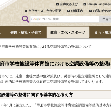
音声読み上げ
Foreign Language
文字サイズ・色合い変更
組織案内
お問い合わせ
し
健康・福祉・子育て
教育・文化・スポーツ
まち・環
 甲府市学校施設等体育館における空調設備等の整備について
府市学校施設等体育館における空調設備等の整備
府市では、児童・生徒の熱中症対策及び、災害時の指定避難所として適
ら計画的に学校施設等の体育館に空調設備等を整備してまいります。
調設備等の整備に関する基本的な考え方
和8年1月に策定した、「甲府市学校施設等体育館空調設備等整備基本方