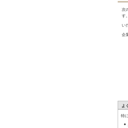
次
す
い
企
よ
特