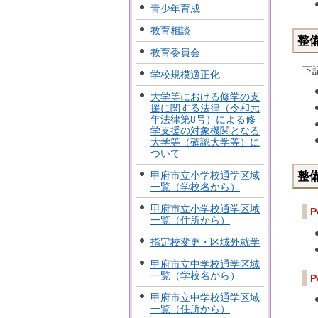
青少年育成
教育相談
整
教育委員会
下
学校規模適正化
大学等における修学の支
援に関する法律（令和元
年法律第8号）による修
学支援の対象機関となる
大学等（確認大学等）に
ついて
甲府市立小学校通学区域
整
一覧（学校名から）
甲府市立小学校通学区域
一覧（住所から）
指定校変更・区域外就学
甲府市立中学校通学区域
一覧（学校名から）
甲府市立中学校通学区域
一覧（住所から）