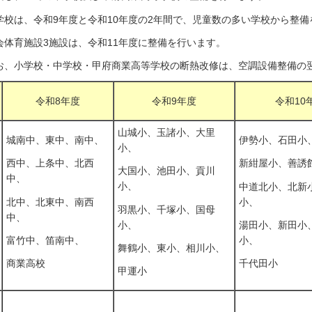
学校は、令和9年度と令和10年度の2年間で、児童数の多い学校から整備
会体育施設3施設は、令和11年度に整備を行います。
お、小学校・中学校・甲府商業高等学校の断熱改修は、空調設備整備の
令和8年度
令和9年度
令和10
山城小、玉諸小、大里
城南中、東中、南中、
伊勢小、石田小
小、
西中、上条中、北西
新紺屋小、善誘
大国小、池田小、貢川
中、
小、
中道北小、北新
北中、北東中、南西
小、
羽黒小、千塚小、国母
中、
小、
湯田小、新田小
富竹中、笛南中、
小、
舞鶴小、東小、相川小、
商業高校
千代田小
甲運小