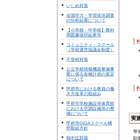
いじめ対策
全国学力・学習状況調査
の分析結果について
【小学校・中学校】教科
用図書採択結果等
コミュニティ・スクール
（学校運営協議会制度）
不登校対策
公立学校情報機器整備事
業に係る各種計画の策定
について
甲府市における教員の働
き方改革の取組み
甲府市学校施設等体育館
における空調設備等の整
備について
実
甲府市GIGAスクール構
想取組方針
整
熱中症対策
勘