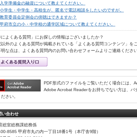
入学準備金の融資について教えてください。
小学生・中学生・高校生が、匿名で電話相談をしたいのですが。
教育委員会定例会の傍聴はできますか？
甲府市立の小・中学校の通学区域について教えてください。
特によくある質問」にお探しの情報はございましたか？
記以外のよくある質問が掲載されている「よくある質問コンテンツ」を
不明な点は、よくある質問内のお問い合わせフォームよりご連絡くださ
PDF形式のファイルをご覧いただく場合には、Adobe 
Adobe Acrobat Readerをお持ちでない
ください。
問い合わせ
育総室総務課総務係
400-8585 甲府市丸の内一丁目18番1号（本庁舎9階）