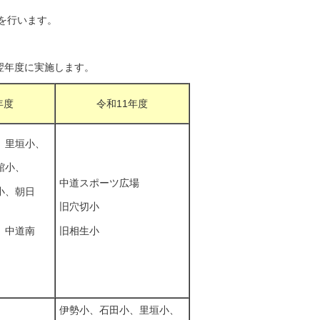
を行います。
翌年度に実施します。
年度
令和11年度
、里垣小、
館小、
中道スポーツ広場
小、朝日
旧穴切小
旧相生小
、中道南
伊勢小、石田小、里垣小、