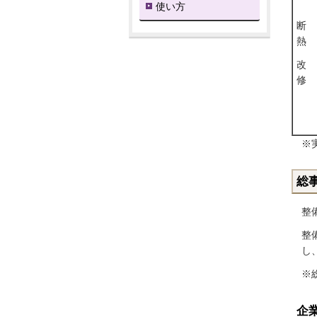
使い方
断
熱
改
修
※
総
整
整
し
※
企