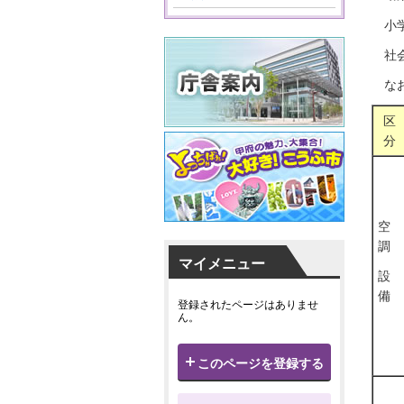
小
社
な
区
分
空
調
マイメニュー
設
備
登録されたページはありませ
ん。
このページを登録する