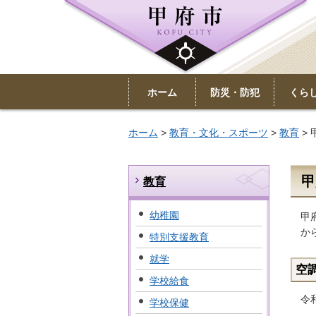
ホーム
防災・防犯
くら
ホーム
>
教育・文化・スポーツ
>
教育
>
甲
教育
幼稚園
甲
か
特別支援教育
就学
空
学校給食
令
学校保健