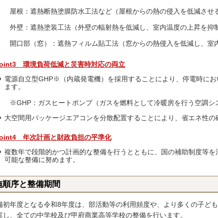
屋根：遮熱断熱塗膜防水工法など（屋根からの熱の侵入を低減させ
外壁：遮熱塗装工法（外壁の輻射熱を低減し、室内温度の上昇を抑
開口部（窓）：遮熱フィルム貼工法（窓からの熱侵入を低減し、室
Point3 環境負荷低減と災害時対応の両立
電源自立型GHP※（内蔵発電機）を採用することにより、停電時に
ます。
※GHP：ガスヒートポンプ（ガスを燃料として冷暖房を行う空調シ
大空間用パッケージエアコンを分散配置することにより、省エネ性の
Point4 年次計画と財政負担の平準化
複数年で段階的かつ計画的な整備を行うとともに、国の補助制度等を
可能な整備に努めます。
施順序と整備期間
備初年度となる令和8年度は、部活動等の利用頻度や、より多くの子ど
案し、全ての中学校及び甲府商業高等学校の整備を行います。