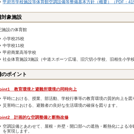
甲府市学校施設等体育館空調設備等整備基本方針（概要）（PDF：419
備対象施設
記施設の体育館
小学校25校
中学校11校
甲府商業高等学校
社会体育施設3施設（中道スポーツ広場、旧穴切小学校、旧相生小学
備のポイント
Point1 教育環境と避難所環境の同時向上
平時における、授業、部活動、学校行事等の教育環境の質的向上を図
災害時における、避難者の良好な生活環境の確保を図ります。
Point2 計画的な空調整備と断熱改修
空調設備とあわせて、屋根・外壁・開口部への遮熱・断熱化による冷
を実現します。