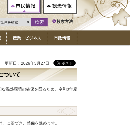
市民情報
観光情報
検索方法
境
産業・ビジネス
市政情報
更新日：2026年3月27日
について
切な温熱環境の確保を図るため、令和8年度
針」に基づき、整備を進めます。