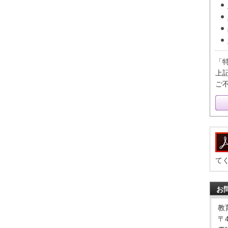
「
上
ご
て
お
教
〒