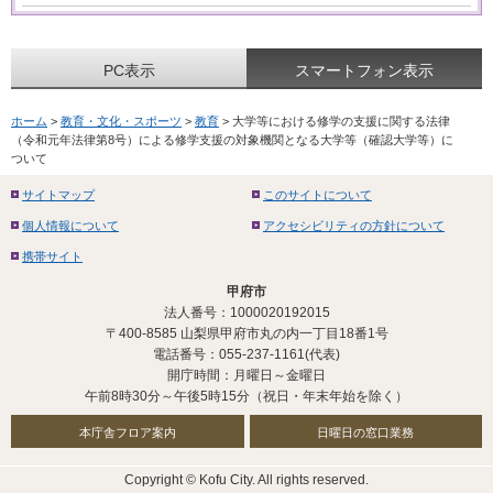
PC表示
スマートフォン表示
ホーム
>
教育・文化・スポーツ
>
教育
> 大学等における修学の支援に関する法律
（令和元年法律第8号）による修学支援の対象機関となる大学等（確認大学等）に
ついて
サイトマップ
このサイトについて
個人情報について
アクセシビリティの方針について
携帯サイト
甲府市
法人番号：1000020192015
〒400-8585 山梨県甲府市丸の内一丁目18番1号
電話番号：055-237-1161(代表)
開庁時間：月曜日～金曜日
午前8時30分～午後5時15分（祝日・年末年始を除く）
本庁舎フロア案内
日曜日の窓口業務
Copyright © Kofu City. All rights reserved.