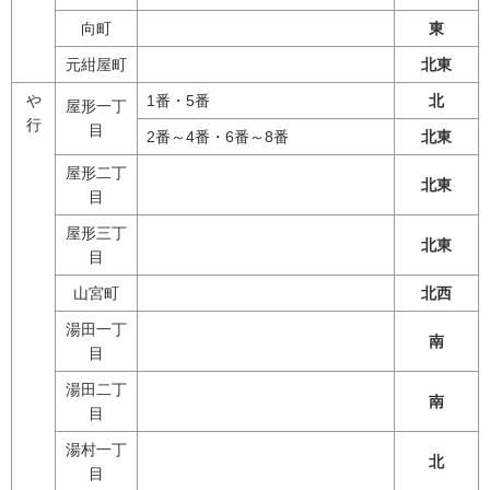
向町
東
元紺屋町
北東
や
1番・5番
北
屋形一丁
行
目
2番～4番・6番～8番
北東
屋形二丁
北東
目
屋形三丁
北東
目
山宮町
北西
湯田一丁
南
目
湯田二丁
南
目
湯村一丁
北
目