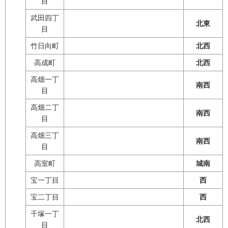
目
武田四丁
北東
目
竹日向町
北西
高成町
北西
高畑一丁
南西
目
高畑二丁
南西
目
高畑三丁
南西
目
高室町
城南
宝一丁目
西
宝二丁目
西
千塚一丁
北西
目