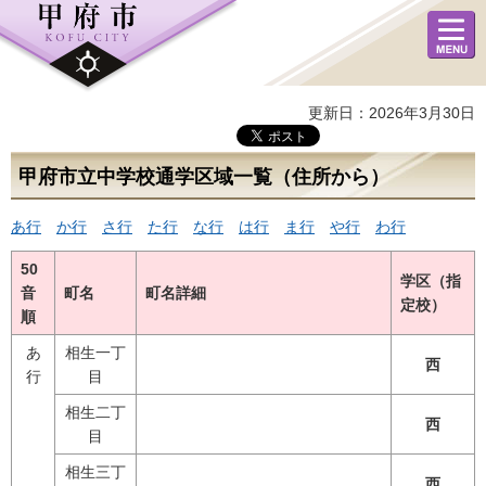
メニュ
ー
更新日：2026年3月30日
甲府市立中学校通学区域一覧（住所から）
あ行
か行
さ行
た行
な行
は行
ま行
や行
わ行
50
学区（指
音
町名
町名詳細
定校）
順
あ
相生一丁
西
行
目
相生二丁
西
目
相生三丁
西