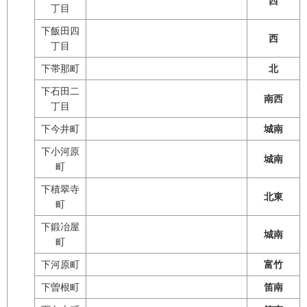
西
丁目
下飯田四
西
丁目
下帯那町
北
下石田二
南西
丁目
下今井町
城南
下小河原
城南
町
下積翠寺
北東
町
下鍛冶屋
城南
町
下河原町
富竹
下曽根町
笛南