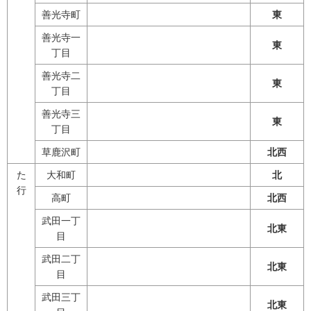
善光寺町
東
善光寺一
東
丁目
善光寺二
東
丁目
善光寺三
東
丁目
草鹿沢町
北西
た
大和町
北
行
高町
北西
武田一丁
北東
目
武田二丁
北東
目
武田三丁
北東