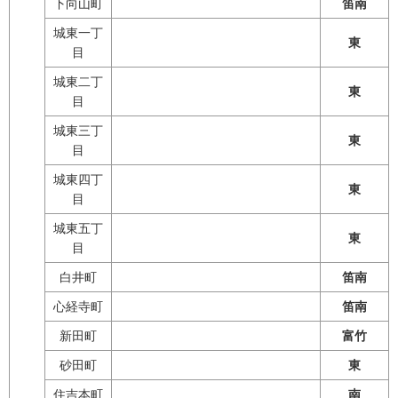
下向山町
笛南
城東一丁
東
目
城東二丁
東
目
城東三丁
東
目
城東四丁
東
目
城東五丁
東
目
白井町
笛南
心経寺町
笛南
新田町
富竹
砂田町
東
住吉本町
南