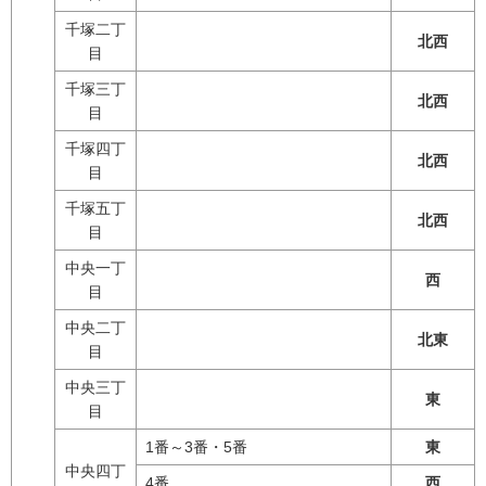
千塚二丁
北西
目
千塚三丁
北西
目
千塚四丁
北西
目
千塚五丁
北西
目
中央一丁
西
目
中央二丁
北東
目
中央三丁
東
目
1番～3番・5番
東
中央四丁
4番
西