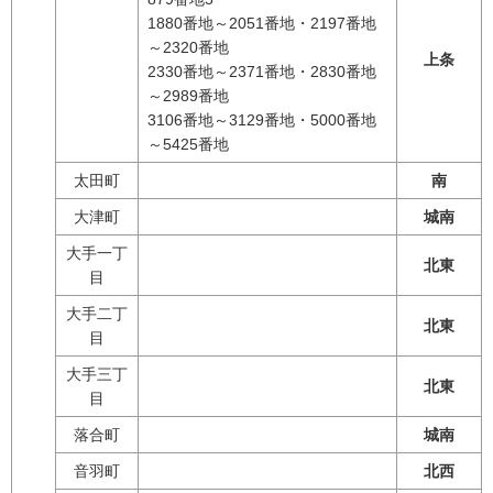
1880番地～2051番地・2197番地
～2320番地
上条
2330番地～2371番地・2830番地
～2989番地
3106番地～3129番地・5000番地
～5425番地
太田町
南
大津町
城南
大手一丁
北東
目
大手二丁
北東
目
大手三丁
北東
目
落合町
城南
音羽町
北西