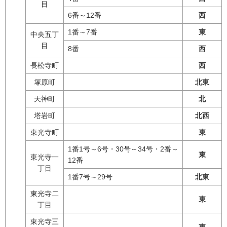
目
6番～12番
西
1番～7番
東
中央五丁
目
8番
西
長松寺町
西
塚原町
北東
天神町
北
塔岩町
北西
東光寺町
東
1番1号～6号・30号～34号・2番～
東
東光寺一
12番
丁目
1番7号～29号
北東
東光寺二
東
丁目
東光寺三