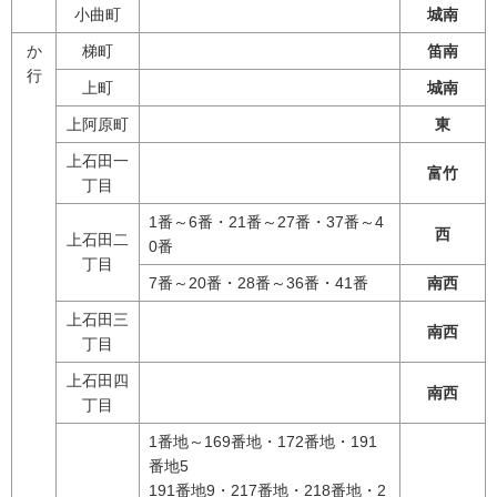
小曲町
城南
か
梯町
笛南
行
上町
城南
上阿原町
東
上石田一
富竹
丁目
1番～6番・21番～27番・37番～4
西
上石田二
0番
丁目
7番～20番・28番～36番・41番
南西
上石田三
南西
丁目
上石田四
南西
丁目
1番地～169番地・172番地・191
番地5
191番地9・217番地・218番地・2