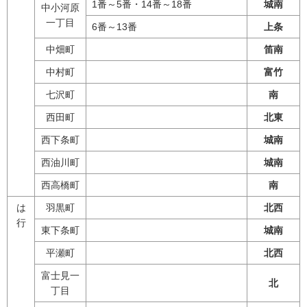
1番～5番・14番～18番
城南
中小河原
一丁目
6番～13番
上条
中畑町
笛南
中村町
富竹
七沢町
南
西田町
北東
西下条町
城南
西油川町
城南
西高橋町
南
は
羽黒町
北西
行
東下条町
城南
平瀬町
北西
富士見一
北
丁目