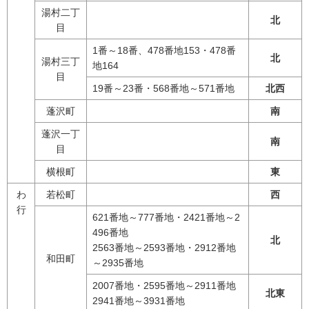
湯村二丁
北
目
1番～18番、478番地153・478番
北
湯村三丁
地164
目
19番～23番・568番地～571番地
北西
蓬沢町
南
蓬沢一丁
南
目
横根町
東
わ
若松町
西
行
621番地～777番地・2421番地～2
496番地
北
2563番地～2593番地・2912番地
和田町
～2935番地
2007番地・2595番地～2911番地
北東
2941番地～3931番地