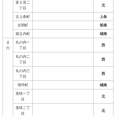
富士見二
北
丁目
古上条町
上条
古関町
笛南
堀之内町
城南
ま
丸の内一
西
行
丁目
丸の内二
西
丁目
丸の内三
西
丁目
増坪町
城南
美咲一丁
北
目
美咲二丁
北
目