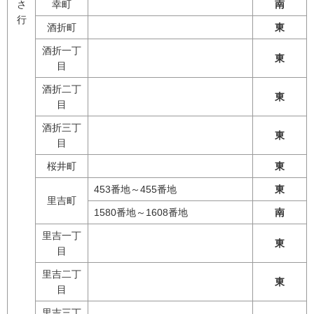
さ
幸町
南
行
酒折町
東
酒折一丁
東
目
酒折二丁
東
目
酒折三丁
東
目
桜井町
東
453番地～455番地
東
里吉町
1580番地～1608番地
南
里吉一丁
東
目
里吉二丁
東
目
里吉三丁