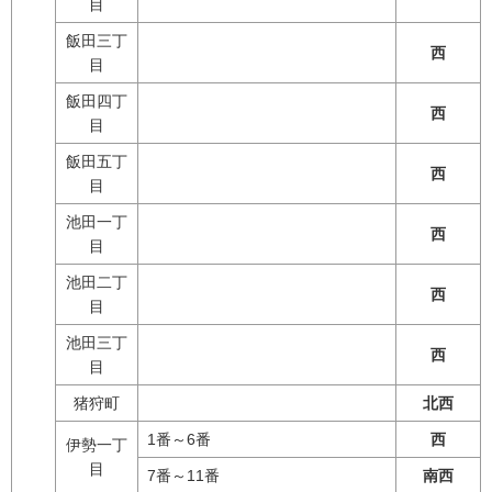
目
飯田三丁
西
目
飯田四丁
西
目
飯田五丁
西
目
池田一丁
西
目
池田二丁
西
目
池田三丁
西
目
猪狩町
北西
1番～6番
西
伊勢一丁
目
7番～11番
南西