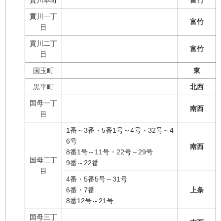
貢川本町
富竹
貢川一丁
富竹
目
貢川二丁
富竹
目
国玉町
東
黒平町
北西
国母一丁
南西
目
1番～3番・5番1号～4号・32号～4
6号
南西
8番1号～11号・22号～29号
国母二丁
9番～22番
目
4番・5番5号～31号
6番・7番
上条
8番12号～21号
国母三丁