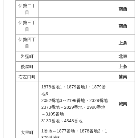
伊勢二丁
南西
目
伊勢三丁
南西
目
伊勢四丁
上条
目
岩窪町
北東
後屋町
上条
右左口町
笛南
1878番地1・1879番地1・1879番
地6
2052番地3～2196番地・2329番地
城南
2373番地～2829番地・2990番地
～3105番地
3130番地～4548番地
1番地～1877番地・1878番地2・1
大里町
879番地5