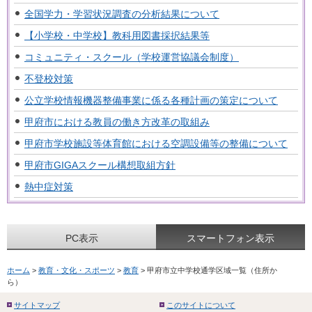
全国学力・学習状況調査の分析結果について
【小学校・中学校】教科用図書採択結果等
コミュニティ・スクール（学校運営協議会制度）
不登校対策
公立学校情報機器整備事業に係る各種計画の策定について
甲府市における教員の働き方改革の取組み
甲府市学校施設等体育館における空調設備等の整備について
甲府市GIGAスクール構想取組方針
熱中症対策
PC表示
スマートフォン表示
ホーム
>
教育・文化・スポーツ
>
教育
> 甲府市立中学校通学区域一覧（住所か
ら）
サイトマップ
このサイトについて