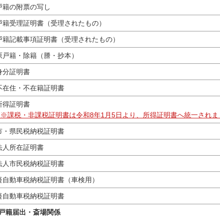
籍の附票の写し
籍受理証明書（受理されたもの）
籍記載事項証明書（受理されたもの）
戸籍・除籍（謄・抄本）
分証明書
在住・不在籍証明書
得証明書
（※課税・非課税証明書は令和8年1月5日より、所得証明書へ統一されま
・県民税納税証明書
人所在証明書
人市民税納税証明書
自動車税納税証明書（車検用）
自動車税納税証明書
戸籍届出・斎場関係