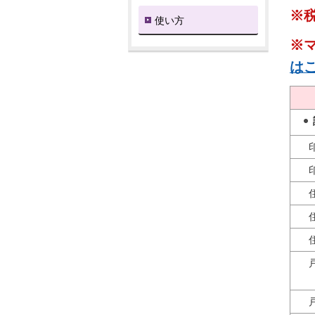
※
使い方
※
は
印
印
住
住
住
戸
（
戸