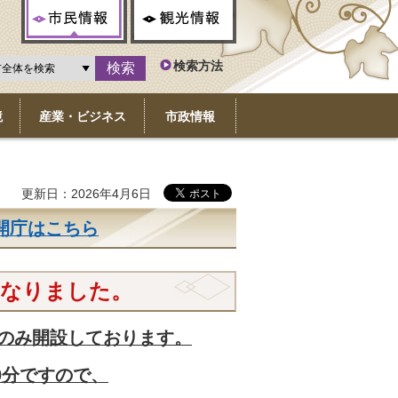
市民情報
観光情報
検索方法
境
産業・ビジネス
市政情報
更新日：2026年4月6日
開庁はこちら
となりました。
のみ開設しております。
0分ですので、