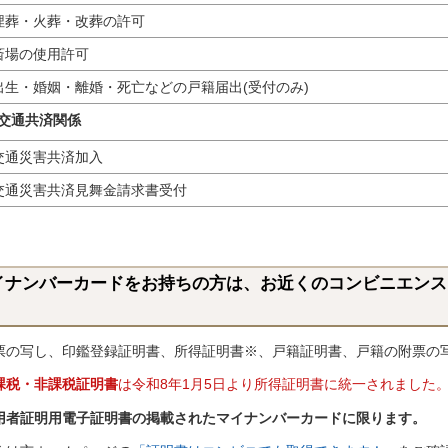
葬・火葬・改葬の許可
場の使用許可
生・婚姻・離婚・死亡などの戸籍届出(受付のみ)
交通共済関係
通災害共済加入
通災害共済見舞金請求書受付
イナンバーカードをお持ちの方は、お近くのコンビニエンス
！
票の写し、印鑑登録証明書、所得証明書※、戸籍証明書、戸籍の附票の
課税・非課税証明書
は令和8年1月5日より所得証明書に統一されました
用者証明用電子証明書の掲載されたマイナンバーカードに限ります。