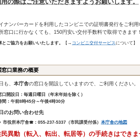
利用の際はご注意いただきますようお願いします。
イナンバーカードを利用したコンビニでの証明書発行をご利用
所窓口に行かなくても、150円安い交付手数料で取得できます
解とご協力をお願いいたします。
【→
コンビニ交付サービス
について】
曜窓口業務の概要
日も、
本庁舎
の窓口を開設していますので、ご利用ください。
窓口開設日：毎週日曜日（年末年始を除く）
時間：午前8時45分～午後4時30分
日のお問い合わせ先
市役所本庁舎☎：055-237-5337（市民課受付係）
本庁舎の地図
住民異動（転入、転出、転居等）の手続きはできま