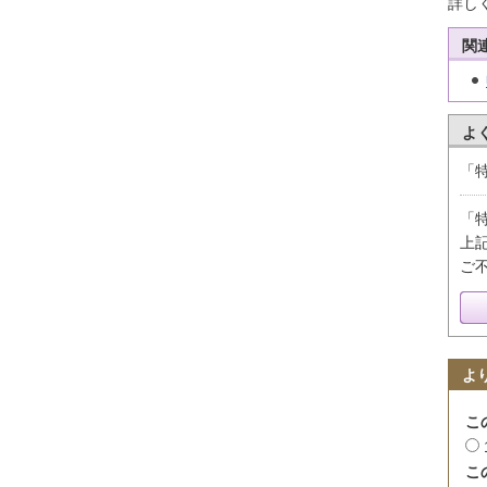
詳し
関
よ
「
「
上
ご
よ
こ
こ