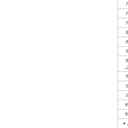
戸
戸
戸
原
身
不
所
市
法
法
軽
軽