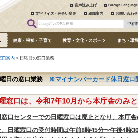
音声読み上げ
Foreign Language
文字サイズ・色合い変更
組織案内
お問い合わせ
し
健康・福祉・子育て
教育・文化・スポーツ
まち・環
窓口案内
> 日曜日の窓口業務
日曜日の窓口業務
※マイナンバーカード休日窓口
曜窓口は、令和7年10月から本庁舎のみ
沼窓口センターでの日曜窓口は廃止となり、本庁舎
た、日曜窓口の受付時間は午前8時45分〜午後4時3