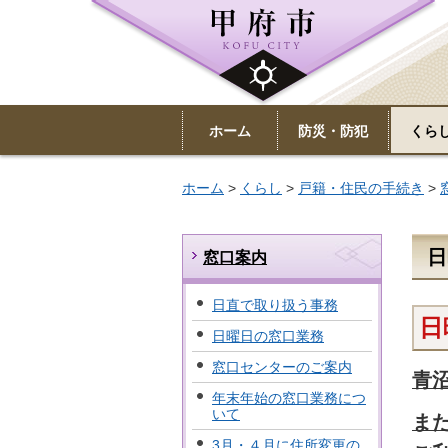
ホーム
防災・防犯
くら
ホーム
>
くらし
>
戸籍・住民の手続き
>
窓口案内
日直で取り扱う事務
日
日曜日の窓口業務
窓口センターのご案内
青
年末年始の窓口業務につ
いて
ま
3月・４月に住所変更の