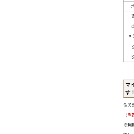
埋
斎
出
交
交
マ
す
住民
（
※
※利