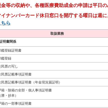
税金等の収納や、各種医療費助成金の申請は平日の
マイナンバーカード休日窓口を開庁する曜日は週に
こちら
取扱業務
証明書関係
鑑登録証明書
鑑登録
民票の写し
民票記載事項証明書
民票記載事項証明書（年金現況届証明）
籍・除籍の全部・個人事項証明書
謄・抄本）
籍の一部事項証明書