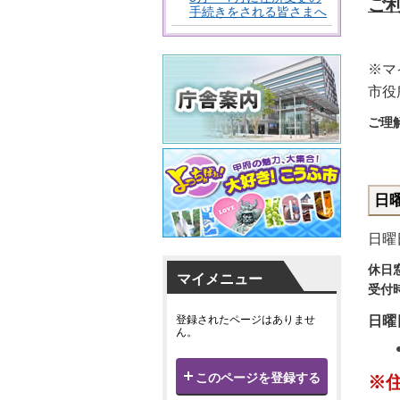
ご
手続きをされる皆さまへ
※マ
市役
ご理
日
日曜
休日
マイメニュー
受付
日曜
登録されたページはありませ
ん。
このページを登録する
※