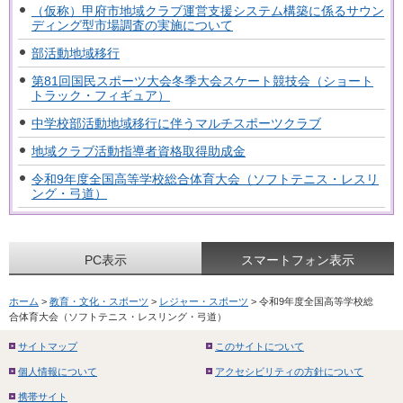
（仮称）甲府市地域クラブ運営支援システム構築に係るサウン
ディング型市場調査の実施について
部活動地域移行
第81回国民スポーツ大会冬季大会スケート競技会（ショート
トラック・フィギュア）
中学校部活動地域移行に伴うマルチスポーツクラブ
地域クラブ活動指導者資格取得助成金
令和9年度全国高等学校総合体育大会（ソフトテニス・レスリ
ング・弓道）
PC表示
スマートフォン表示
ホーム
>
教育・文化・スポーツ
>
レジャー・スポーツ
> 令和9年度全国高等学校総
合体育大会（ソフトテニス・レスリング・弓道）
サイトマップ
このサイトについて
個人情報について
アクセシビリティの方針について
携帯サイト