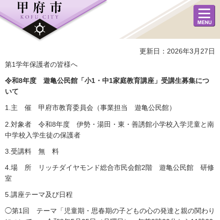
メニュ
ー
更新日：2026年3月27日
第1学年保護者の皆様へ
令和8年度 遊亀公民館「小1・中1家庭教育講座」受講生募集につ
いて
1.主 催 甲府市教育委員会（事業担当 遊亀公民館）
2.対象者 令和8年度 伊勢・湯田・東・善誘館小学校入学児童と南
中学校入学生徒の保護者
3.受講料 無 料
4.場 所 リッチダイヤモンド総合市民会館2階 遊亀公民館 研修
室
5.講座テーマ及び日程
◯第1回 テーマ「児童期・思春期の子どもの心の発達と親の関わり