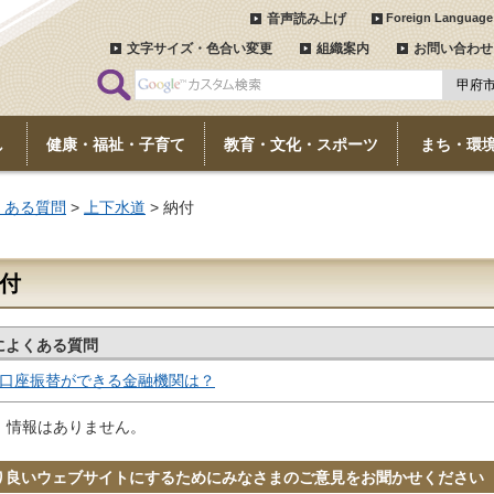
音声読み上げ
Foreign Language
文字サイズ・色合い変更
組織案内
お問い合わせ
し
健康・福祉・子育て
教育・文化・スポーツ
まち・環
くある質問
>
上下水道
> 納付
付
によくある質問
口座振替ができる金融機関は？
、情報はありません。
り良いウェブサイトにするためにみなさまのご意見をお聞かせください