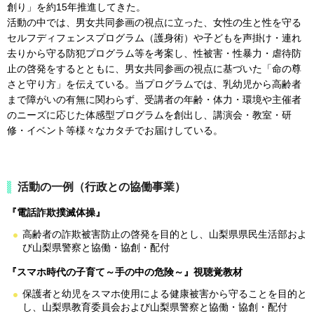
創り」を約15年推進してきた。
活動の中では、男女共同参画の視点に立った、女性の生と性を守る
セルフディフェンスプログラム（護身術）や子どもを声掛け・連れ
去りから守る防犯プログラム等を考案し、性被害・性暴力・虐待防
止の啓発をするとともに、男女共同参画の視点に基づいた「命の尊
さと守り方」を伝えている。当プログラムでは、乳幼児から高齢者
まで障がいの有無に関わらず、受講者の年齢・体力・環境や主催者
のニーズに応じた体感型プログラムを創出し、講演会・教室・研
修・イベント等様々なカタチでお届けしている。
活動の一例（行政との協働事業）
『電話詐欺撲滅体操』
高齢者の詐欺被害防止の啓発を目的とし、山梨県県民生活部およ
び山梨県警察と協働・協創・配付
『スマホ時代の子育て～手の中の危険～』視聴覚教材
保護者と幼児をスマホ使用による健康被害から守ることを目的と
し、山梨県教育委員会および山梨県警察と協働・協創・配付