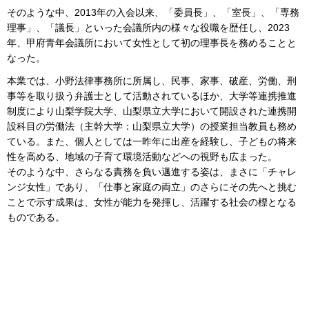
そのような中、2013年の入会以来、「委員長」、「室長」、「専務
理事」、「議長」といった会議所内の様々な役職を歴任し、2023
年、甲府青年会議所において女性として初の理事長を務めることと
なった。
本業では、小野法律事務所に所属し、民事、家事、破産、労働、刑
事等を取り扱う弁護士として活動されているほか、大学等連携推進
制度により山梨学院大学、山梨県立大学において開設された連携開
設科目の労働法（主幹大学：山梨県立大学）の授業担当教員も務め
ている。また、個人としては一昨年に出産を経験し、子どもの将来
性を高める、地域の子育て環境活動などへの視野も広まった。
そのような中、さらなる責務を負い邁進する姿は、まさに「チャレ
ンジ女性」であり、「仕事と家庭の両立」のさらにその先へと挑む
ことで示す成果は、女性が能力を発揮し、活躍する社会の標となる
ものである。