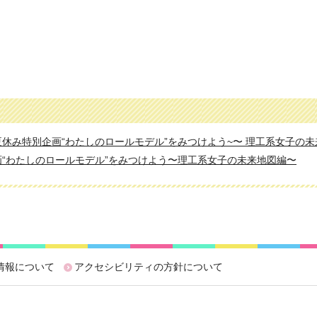
休み特別企画“わたしのロールモデル”をみつけよう~〜 理工系女子の未
“わたしのロールモデル”をみつけよう〜理工系女子の未来地図編〜
情報について
アクセシビリティの方針について