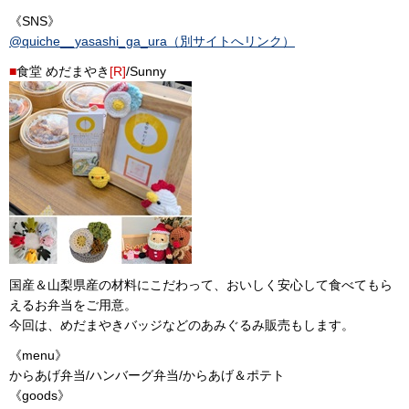
《SNS》
@quiche__yasashi_ga_ura（別サイトへリンク）
■
食堂 めだまやき
[R]
/Sunny
国産＆山梨県産の材料にこだわって、おいしく安心して食べてもら
えるお弁当をご用意。
今回は、めだまやきバッジなどのあみぐるみ販売もします。
《menu》
からあげ弁当/ハンバーグ弁当/からあげ＆ポテト
《goods》