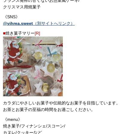
フランス発祥の甘くないお惣菜風ケーキ/
クリスマス用焼菓子
《SNS》
@
vihrea.sweet
（別サイトへリンク）
■
焼き菓子マリー
[R]
カラダにやさしいお菓子や伝統的なお菓子を目指しています。
お茶とお菓子の至福の時間をお過ごしください。
《menu》
焼き菓子/フィナンシェ/スコーン/
カヌレ/クッキーなど