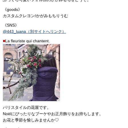
《goods》
カスタムクレヨン/かがみもちりうむ
《SNS》
@443_luana（別サイトへリンク）
■
La fleuriste qui chantent.
パリスタイルの花屋です。
Noëlにぴったりなブーケやお正月飾りをお持ちします。
お花と季節を愉しみませんか♡