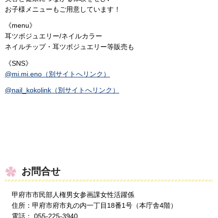
お子様メニューもご用意しています！
《menu》
耳ツボジュエリー/ネイルカラー
ネイルチップ・耳ツボジュエリー等販売も
《SNS》
@mi.mi.eno（別サイトへリンク）
@nail_kokolink（別サイトへリンク）
お問合せ
甲府市市民部人権男女参画課女性活躍係
住所：甲府市府市丸の内一丁目18番1号（本庁舎4階）
電話： 055-225-3940