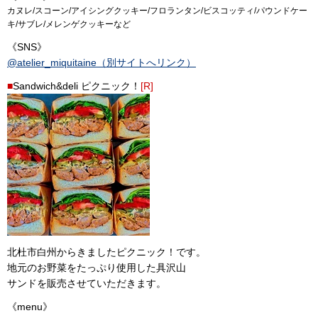
カヌレ/スコーン/アイシングクッキー/フロランタン/ビスコッティ/パウンドケー
キ/サブレ/メレンゲクッキーなど
《SNS》
@atelier_miquitaine（別サイトへリンク）
■
Sandwich&deli ピクニック！
[R]
北杜市白州からきましたピクニック！です。
地元のお野菜をたっぷり使用した具沢山
サンドを販売させていただきます。
《menu》