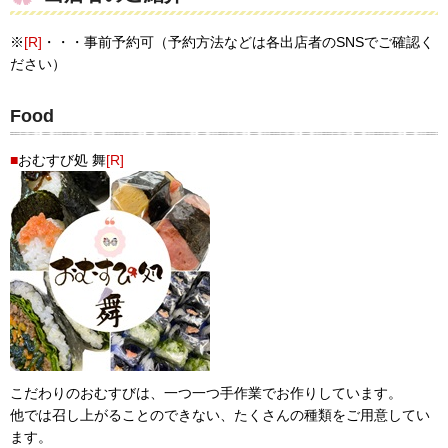
※
[R]
・・・事前予約可（予約方法などは各出店者のSNSでご確認く
ださい）
Food
■
おむすび処 舞
[R]
こだわりのおむすびは、一つ一つ手作業でお作りしています。
他では召し上がることのできない、たくさんの種類をご用意してい
ます。