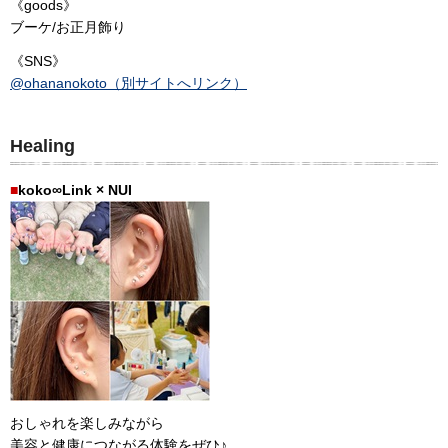
《goods》
ブーケ/お正月飾り
《SNS》
@ohananokoto（別サイトへリンク）
Healing
■
koko∞Link × NUI
おしゃれを楽しみながら
美容と健康につながる体験をぜひ♪