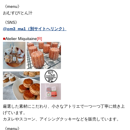
《menu》
おむすび/とん汁
《SNS》
@om3_ma1（別サイトへリンク）
■
Atelier Miquitaine
[R]
厳選した素材にこだわり、小さなアトリエで一つ一つ丁寧に焼き上
げています。
カヌレやスコーン、アイシングクッキーなどを販売しています。
《menu》