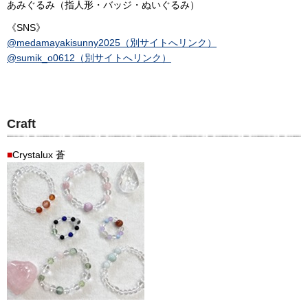
あみぐるみ（指人形・バッジ・ぬいぐるみ）
《SNS》
@medamayakisunny2025（別サイトへリンク）
@sumik_o0612（別サイトへリンク）
Craft
■
Crystalux 蒼