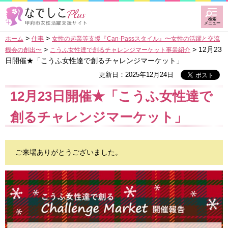
甲府なでしこプラス甲府
検索
市女性活躍支援サイト
メニュー
>
>
ホーム
仕事
女性の起業等支援『Can-Passスタイル』〜女性の活躍と交流
>
> 12月23
機会の創出〜
こうふ女性達で創るチャレンジマーケット事業紹介
日開催★「こうふ女性達で創るチャレンジマーケット」
更新日：2025年12月24日
12月23日開催★「こうふ女性達で
創るチャレンジマーケット」
ご来場ありがとうございました。