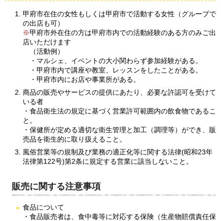
甲府市在住の女性もしくは甲府市で活動する女性（グループで
の出店も可）
※
甲府市外在住の方は甲府市内での活動経験のある方のみご出
店いただけます
（活動例）
・マルシェ、イベントの大小関わらず参加経験がある。
・甲府市内で講座や教室、レッスンをしたことがある。
・甲府市内にお店や事業所がある。
商品の販売やサービスの提供にあたり、必要な許認可を受けて
いる者
・食品衛生法の規定に基づく営業許可範囲内の飲食物であるこ
と。
・保健所が定める適切な衛生管理と加工（調理等）ができ、販
売品を衛生的に取り扱えること。
風俗営業等の規制及び業務の適正化等に関する法律(昭和23年
法律第122号)第2条に規定する営業に該当しないこと。
販売に関する注意事項
食品について
・食品販売者は、食中毒等に対応する保険（生産物賠償責任保