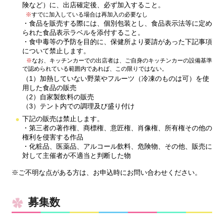
険など）に、出店確定後、必ず加入すること。
※
すでに加入している場合は再加入の必要なし
・食品を販売する際には、個別包装とし、食品表示法等に定め
られた食品表示ラベルを添付すること。
・食中毒等の予防を目的に、保健所より要請があった下記事項
について禁止します。
※
なお、キッチンカーでの出店者は、ご自身のキッチンカーの設備基準
で認められている範囲内であれば、この限りではない。
（1）加熱していない野菜やフルーツ（冷凍のものは可）を使
用した食品の販売
（2）自家製飲料の販売
（3）テント内での調理及び盛り付け
下記の販売は禁止します。
・第三者の著作権、商標権、意匠権、肖像権、所有権その他の
権利を侵害する作品
・化粧品、医薬品、アルコール飲料、危険物、その他、販売に
対して主催者が不適当と判断した物
※ご不明な点がある方は、お申込時にお問い合わせください。
募集数