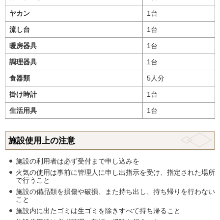
ヤカン
1台
流し台
1台
暖房器具
1台
調理器具
1台
食器類
5人分
掛け時計
1台
生活用具
1台
施設使用上の注意
施設の利用者は必ず受付まで申し込みを
火気の使用は事前に管理人に申し出指示を受け、指定された場所
で行うこと
施設の備品類を損傷や破損、また持ち出し、持ち帰りを行わない
こと
施設内に出たゴミは生ゴミを除きすべて持ち帰ること