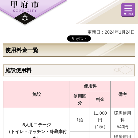
メニュ
ー
更新日：2024年1月24日
使用料金一覧
施設使用料
使用料
施設
備考
使用区
料金
分
11,000
暖房使用
1泊
円
料
5人用コテージ
（1棟）
540円
（トイレ・キッチン・冷蔵庫付
暖房使用