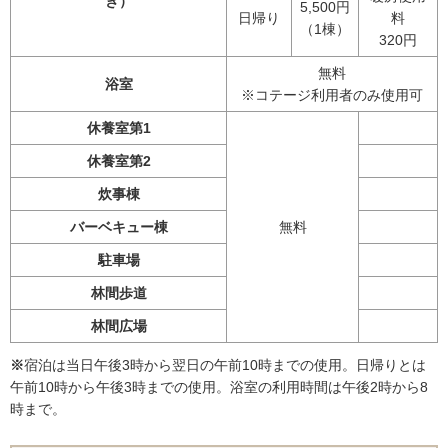
き）
5,500円
日帰り
料
（1棟）
320円
無料
浴室
※コテージ利用者のみ使用可
休養室第1
休養室第2
炊事棟
バーベキュー棟
無料
駐車場
林間歩道
林間広場
※
宿泊は当日午後3時から翌日の午前10時までの使用。日帰りとは
午前10時から午後3時までの使用。浴室の利用時間は午後2時から8
時まで。