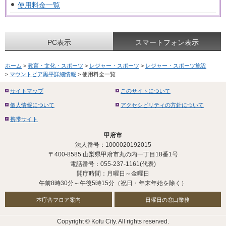
使用料金一覧
PC表示
スマートフォン表示
ホーム
>
教育・文化・スポーツ
>
レジャー・スポーツ
>
レジャー・スポーツ施設
>
マウントピア黒平詳細情報
> 使用料金一覧
サイトマップ
このサイトについて
個人情報について
アクセシビリティの方針について
携帯サイト
甲府市
法人番号：1000020192015
〒400-8585 山梨県甲府市丸の内一丁目18番1号
電話番号：055-237-1161(代表)
開庁時間：月曜日～金曜日
午前8時30分～午後5時15分（祝日・年末年始を除く）
本庁舎フロア案内
日曜日の窓口業務
Copyright © Kofu City. All rights reserved.