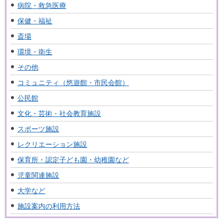
病院・救急医療
保健・福祉
斎場
環境・衛生
その他
コミュニティ（悠遊館・市民会館）
公民館
文化・芸術・社会教育施設
スポーツ施設
レクリエーション施設
保育所・認定子ども園・幼稚園など
児童関連施設
大学など
施設案内の利用方法