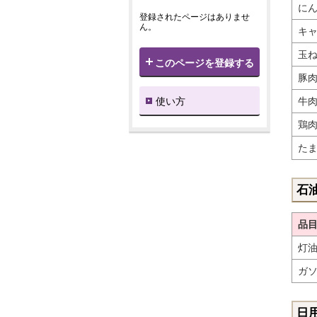
にん
登録されたページはありませ
ん。
キャ
玉ね
このページを登録する
豚肉
使い方
牛肉
鶏肉
たま
石
品
灯油
ガ
日