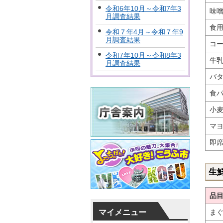
令和6年10月～令和7年3
味噌
月調査結果
食
令和７年4月～令和７年9
月調査結果
コー
令和7年10月～令和8年3
牛
月調査結果
バタ
食パ
小麦
マヨ
即席
生
品
マイメニュー
まぐ