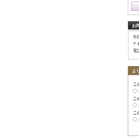
お
市
〒
電話
よ
こ
こ
こ