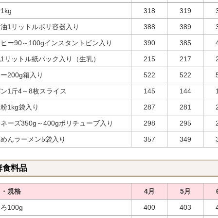
1kg
318
319
用油1リットルポリ容器入り
388
389
ヒー90～100gインスタントビン入り
390
385
乳1リットル紙パック入り（生乳）
215
217
ー200g箱入り
522
522
ン1斤4～8枚スライス
145
144
粉1kg袋入り
287
281
ネーズ350g～400gポリチューブ入り
298
295
めんラーメン5袋入り
357
349
鮮食料品
目・規格
4月
5月
ろ100g
400
403