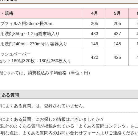
目・規格
4月
5月
プフィルム幅30cm×長20m
205
205
用洗剤850g～1.2kg粉末箱入り
433
437
用洗剤240ml～270mlポリ容器入り
149
148
ィッシュペーパー
422
425
セット160組320枚～180組360枚入り
額については、消費税込み平均価格（単位：円）
くある質問
特によくある質問」は、登録されていません。
特によくある質問」にお探しの情報はございましたか？
記以外のよくある質問が掲載されている「よくある質問コンテンツ」を
不明な点は、よくある質問内のお問い合わせフォームよりご連絡くださ