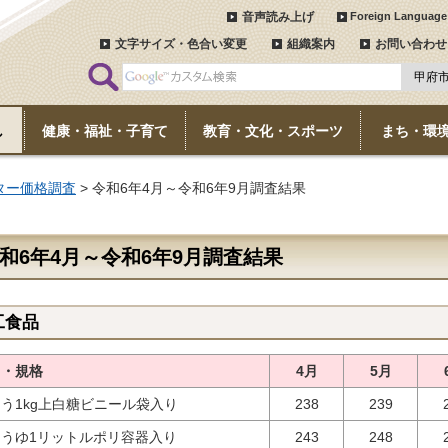
音声読み上げ
Foreign Language
文字サイズ・色合い変更
組織案内
お問い合わせ
し
健康・福祉・子育て
教育・文化・スポーツ
まち・環
ター価格調査
> 令和6年4月～令和6年9月調査結果
和6年4月～令和6年9月調査結果
工食品
目・規格
4月
5月
う1kg上白糖ビニール袋入り
238
239
ょうゆ1リットルポリ容器入り
243
248