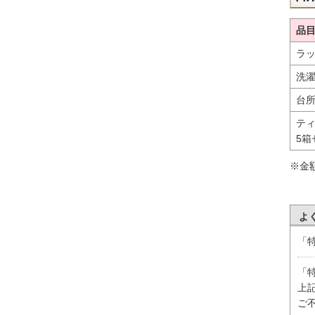
品
ラッ
洗濯
台所
テ
5箱
※金
よ
「
「
上
ご