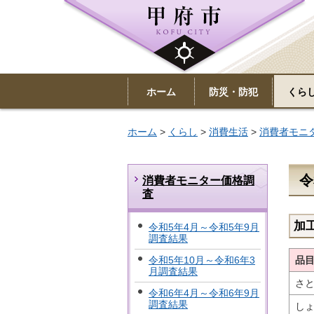
ホーム
防災・防犯
くら
ホーム
>
くらし
>
消費生活
>
消費者モニ
令
消費者モニター価格調
査
加
令和5年4月～令和5年9月
調査結果
品
令和5年10月～令和6年3
月調査結果
さと
令和6年4月～令和6年9月
調査結果
し