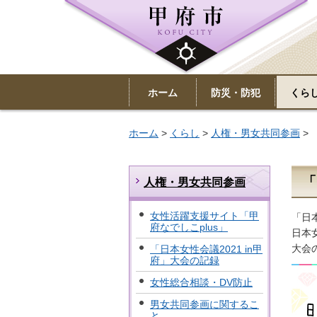
ホーム
防災・防犯
くら
ホーム
>
くらし
>
人権・男女共同参画
> 
「
人権・男女共同参画
女性活躍支援サイト「甲
「日本
府なでしこplus」
日本
大会
「日本女性会議2021 in甲
府」大会の記録
女性総合相談・DV防止
男女共同参画に関するこ
と