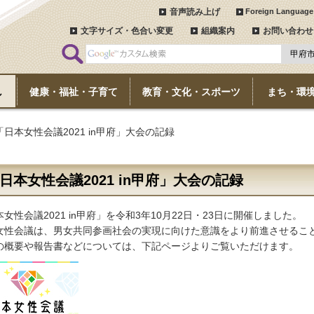
音声読み上げ
Foreign Language
文字サイズ・色合い変更
組織案内
お問い合わせ
し
健康・福祉・子育て
教育・文化・スポーツ
まち・環
「日本女性会議2021 in甲府」大会の記録
日本女性会議2021 in甲府」大会の記録
女性会議2021 in甲府」を令和3年10月22日・23日に開催しました。
女性会議は、男女共同参画社会の実現に向けた意識をより前進させるこ
の概要や報告書などについては、下記ページよりご覧いただけます。