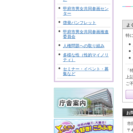
甲府市男女共同参画セン
ター
啓発パンフレット
よ
甲府市男女共同参画推進
特
委員会
人権問題への取り組み
多様な性（性的マイノリ
ティ）
セミナー・イベント・募
「
集など
上
ご
お
市
〒