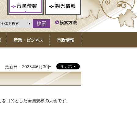
市民情報
観光情報
検索方法
境
産業・ビジネス
市政情報
更新日：2025年6月30日
とを目的とした全国規模の大会です。