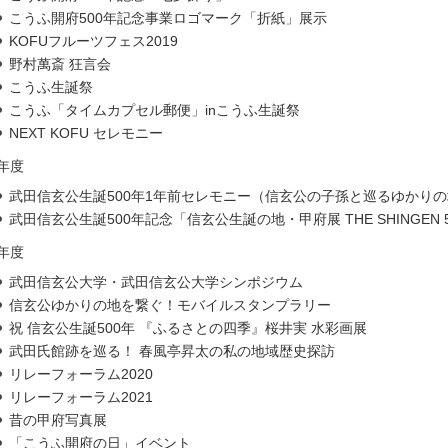
こうふ開府500年記念事業ロゴマーク「折紙」展示
KOFUフルーツフェス2019
野村萬斎 狂言会
こうふ生誕祭
こうふ「タイムカプセル郵便」inこうふ生誕祭
NEXT KOFU セレモニー
0年度
武田信玄公生誕500年1年前セレモニー（信玄公の子孫と巡るゆかり
武田信玄公生誕500年記念「信玄公生誕の地・甲府展 THE SHINGEN 50
1年度
武田信玄公大学・武田信玄公大学シンポジウム
信玄公ゆかりの地を繋ぐ！モバイルスタンプラリー
祝 信玄公生誕500年 『ふるさとの四季』桜井実 水彩画展
武田氏館跡を巡る！ 春風亭昇太の私の地域歴史探訪
リレーフォーラム2020
リレーフォーラム2021
昔の甲府写真展
「こうふ開府の日」イベント