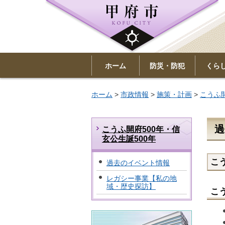
ホーム
防災・防犯
くら
ホーム
>
市政情報
>
施策・計画
>
こうふ開
過
こうふ開府500年・信
玄公生誕500年
こ
過去のイベント情報
レガシー事業【私の地
域・歴史探訪】
こ