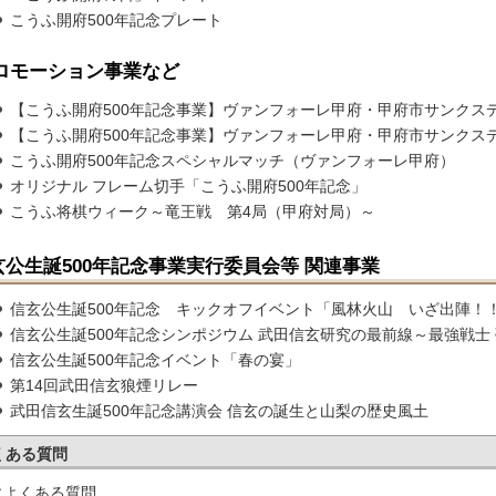
こうふ開府500年記念プレート
ロモーション事業など
【こうふ開府500年記念事業】ヴァンフォーレ甲府・甲府市サンクスデー
【こうふ開府500年記念事業】ヴァンフォーレ甲府・甲府市サンクスデー
こうふ開府500年記念スペシャルマッチ（ヴァンフォーレ甲府）
オリジナル フレーム切手「こうふ開府500年記念」
こうふ将棋ウィーク～竜王戦 第4局（甲府対局）～
玄公生誕500年記念事業実行委員会等 関連事業
信玄公生誕500年記念 キックオフイベント「風林火山 いざ出陣！
信玄公生誕500年記念シンポジウム 武田信玄研究の最前線～最強戦士
信玄公生誕500年記念イベント「春の宴」
第14回武田信玄狼煙リレー
武田信玄生誕500年記念講演会 信玄の誕生と山梨の歴史風土
くある質問
によくある質問