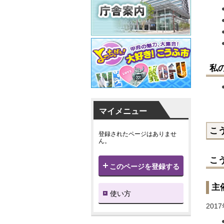
私
マイメニュー
こ
登録されたページはありませ
ん。
こ
このページを登録する
主
使い方
201