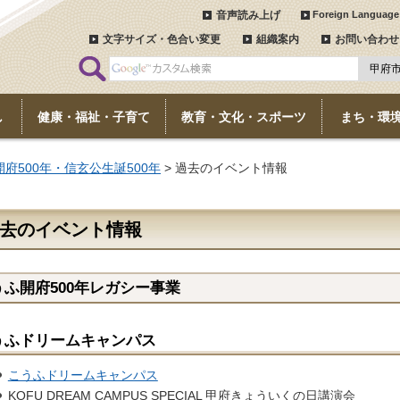
音声読み上げ
Foreign Language
文字サイズ・色合い変更
組織案内
お問い合わせ
し
健康・福祉・子育て
教育・文化・スポーツ
まち・環
府500年・信玄公生誕500年
> 過去のイベント情報
去のイベント情報
うふ開府500年レガシー事業
うふドリームキャンパス
こうふドリームキャンパス
KOFU DREAM CAMPUS SPECIAL 甲府きょういくの日講演会