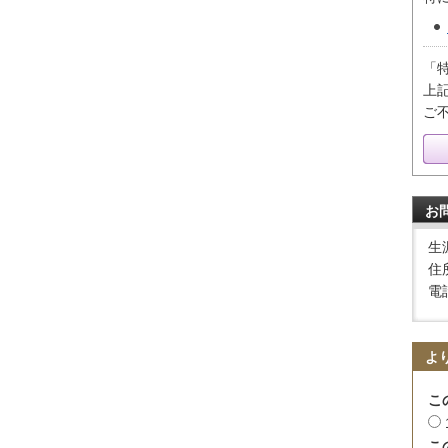
「
上
ご
お
生
住
電話
よ
こ
こ