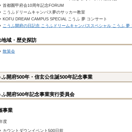
首都圏甲府会10周年記念FORUM
こうふドリームキャンパス夢のサッカー教室
KOFU DREAM CAMPUS SPECIAL こうふ 夢 コンサート
こうふ開府の日記念 こうふドリームキャンパススペシャル こうふ 夢
の地域・歴史探訪
散策会
うふ開府500年・信玄公生誕500年記念事業
うふ開府500年記念事業実行委員会
催事業
7年度
カウントダウンイベント500日前