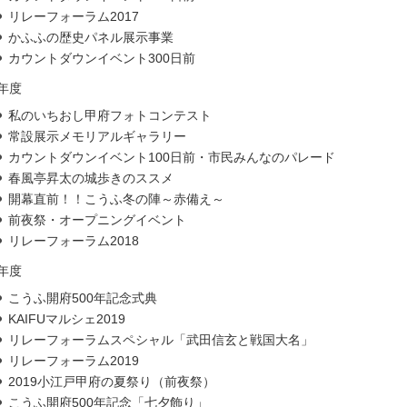
リレーフォーラム2017
かふふの歴史パネル展示事業
カウントダウンイベント300日前
8年度
私のいちおし甲府フォトコンテスト
常設展示メモリアルギャラリー
カウントダウンイベント100日前・市民みんなのパレード
春風亭昇太の城歩きのススメ
開幕直前！！こうふ冬の陣～赤備え～
前夜祭・オープニングイベント
リレーフォーラム2018
9年度
こうふ開府500年記念式典
KAIFUマルシェ2019
リレーフォーラムスペシャル「武田信玄と戦国大名」
リレーフォーラム2019
2019小江戸甲府の夏祭り（前夜祭）
こうふ開府500年記念「七夕飾り」