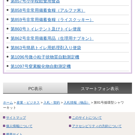
第857号小学校給食用食器
第858号非常用備蓄食糧（アルファ米）
第859号非常用備蓄食糧（ライスクッキー）
第860号トイレテント及びトイレ便座
第862号非常用備蓄用品（生理用ナプキン）
第863号簡易トイレ用処理剤入り便袋
第1096号微小粒子状物質自動測定機
第1097号窒素酸化物自動測定機
PC表示
スマートフォン表示
ホーム
>
産業・ビジネス
>
入札・契約
>
入札情報（物品）
> 第81号循環型シャワ
ーキット
サイトマップ
このサイトについて
個人情報について
アクセシビリティの方針について
携帯サイト