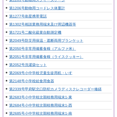
第1206号動物用コードレス体重計
第1277号衛星携帯電話
第1302号相談業務用端末及び周辺機器等
第1721号二酸化硫黄自動測定機
第2049号防災用保温・遮断両用ブランケット
第2050号非常用備蓄食糧（アルファ米）
第2051号非常用備蓄食糧（ライスクッキー）
第2052号洗濯袋セット
第2069号小中学校児童生徒用机・いす
第2148号小学校給食用食器
第2339号甲府駅北口防犯カメラディスクレコーダー修繕
第2683号小中学校次期校務用端末1-東
第2684号小中学校次期校務用端末1-西
第2685号小中学校次期校務用端末1-南