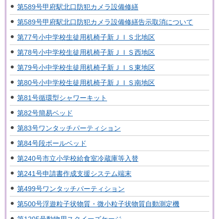
第589号甲府駅北口防犯カメラ設備修繕
第589号甲府駅北口防犯カメラ設備修繕告示取消について
第77号小中学校生徒用机椅子新ＪＩＳ北地区
第78号小中学校生徒用机椅子新ＪＩＳ西地区
第79号小中学校生徒用机椅子新ＪＩＳ東地区
第80号小中学校生徒用机椅子新ＪＩＳ南地区
第81号循環型シャワーキット
第82号簡易ベッド
第83号ワンタッチパーティション
第84号段ボールベッド
第240号市立小学校給食室冷蔵庫等入替
第241号申請書作成支援システム端末
第499号ワンタッチパーティション
第500号浮遊粒子状物質・微小粒子状物質自動測定機
第1205号動物用スクイーズケージ