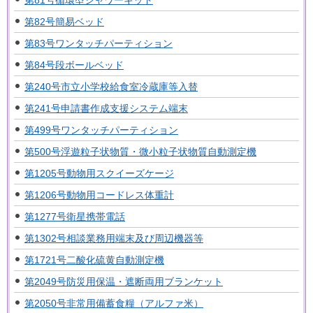
第82号簡易ベッド
第83号ワンタッチパーティション
第84号段ボールベッド
第240号市立小学校給食室冷蔵庫等入替
第241号申請書作成支援システム端末
第499号ワンタッチパーティション
第500号浮遊粒子状物質・微小粒子状物質自動測定機
第1205号動物用スクイーズケージ
第1206号動物用コードレス体重計
第1277号衛星携帯電話
第1302号相談業務用端末及び周辺機器等
第1721号二酸化硫黄自動測定機
第2049号防災用保温・遮断両用ブランケット
第2050号非常用備蓄食糧（アルファ米）