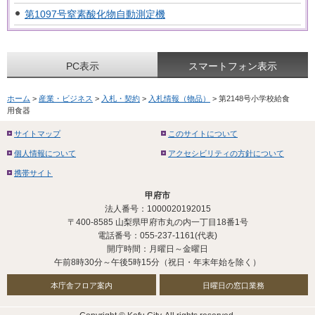
第1097号窒素酸化物自動測定機
PC表示
スマートフォン表示
ホーム
>
産業・ビジネス
>
入札・契約
>
入札情報（物品）
> 第2148号小学校給食
用食器
サイトマップ
このサイトについて
個人情報について
アクセシビリティの方針について
携帯サイト
甲府市
法人番号：1000020192015
〒400-8585 山梨県甲府市丸の内一丁目18番1号
電話番号：055-237-1161(代表)
開庁時間：月曜日～金曜日
午前8時30分～午後5時15分（祝日・年末年始を除く）
本庁舎フロア案内
日曜日の窓口業務