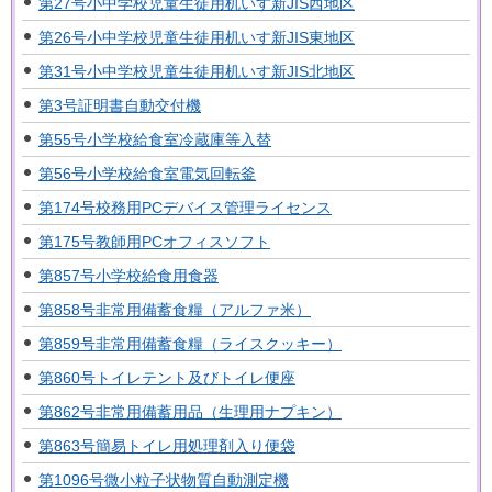
第27号小中学校児童生徒用机いす新JIS西地区
第26号小中学校児童生徒用机いす新JIS東地区
第31号小中学校児童生徒用机いす新JIS北地区
第3号証明書自動交付機
第55号小学校給食室冷蔵庫等入替
第56号小学校給食室電気回転釜
第174号校務用PCデバイス管理ライセンス
第175号教師用PCオフィスソフト
第857号小学校給食用食器
第858号非常用備蓄食糧（アルファ米）
第859号非常用備蓄食糧（ライスクッキー）
第860号トイレテント及びトイレ便座
第862号非常用備蓄用品（生理用ナプキン）
第863号簡易トイレ用処理剤入り便袋
第1096号微小粒子状物質自動測定機