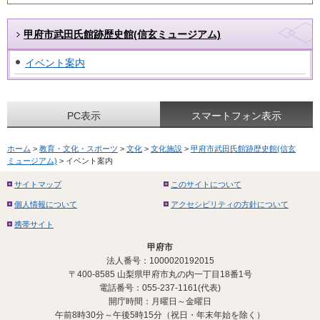
甲府市武田氏館跡歴史館(信玄ミュージアム)
イベント案内
PC表示
スマートフォン表示
ホーム
>
教育・文化・スポーツ
>
文化
>
文化施設
>
甲府市武田氏館跡歴史館(信玄
ミュージアム)
> イベント案内
サイトマップ
このサイトについて
個人情報について
アクセシビリティの方針について
携帯サイト
甲府市
法人番号：1000020192015
〒400-8585 山梨県甲府市丸の内一丁目18番1号
電話番号：055-237-1161(代表)
開庁時間：月曜日～金曜日
午前8時30分～午後5時15分（祝日・年末年始を除く）