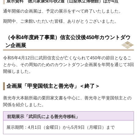
展示資料 徳川家康朱印状2通（山梨県立博物館）ほか4点
通年開催の企画展は、予定の展示をすべて終了いたしました。
期間中、ご来館いただいた皆様、ありがとうございました。
（令和4年度終了事業）信玄公没後450年カウントダウ
ン企画展
令和5年4月12日に武田信玄公が亡くなられて450年の節目となるこ
とから、その周知のためのカウントダウン企画展を年間を通じて3回
開催しました。
企画展「甲斐国領主と善光寺」＜終了＞
善光寺大本願所蔵の栗田家文書を中心に、善光寺と甲斐国領主との
関係を紹介しました。
前期展示「武田氏による善光寺移転」
展示期間：4月1日（金曜日）から5月9日（月曜日）まで