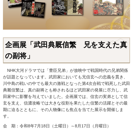
企画展「武田典厩信繁 兄を支えた真
の副将」
NHK大河ドラマでは「豊臣兄弟」が放映中で戦国時代の兄弟関係
が話題となっています。武田家においても兄信玄への忠義を貫き、
川中島の戦いの中でも最大の激戦となった第4次合戦で戦死した武田
典厩信繁は、真の副将とも称されるほど武田家の発展に尽力し、武
田家中に影響を与えていました。企画展では、信玄の実弟として信
玄を支え、信濃攻略では大きな役割を果たした信繁の活躍とその最
期に迫るとともに、その人物像にも焦点を当てた展示を開催しま
す。
会 期：令和8年7月18日（土曜日）～8月17日（月曜日）