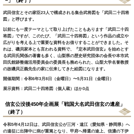
−」（終了）
武田信玄とその家臣23人で構成される集合武将図を「武田二十四将
図」と呼びます。
以前にも一度テーマとして取り上げたこともあります「武田二十四
将図」ですが、このたび、「武田二十四将図」という作品の成立や
広がりを考える上で重要な資料をお借りすることができました。そ
れは、磯貝家本とも言われる資料で、『定本武田信玄』を始めとす
る武田氏関係の著書も多く、山梨県の歴史研究団体の会長や本市武
田氏館跡整備活用委員会の委員長も務められた、山梨大学名誉教授
の故磯貝正義先生の家に伝来してきた絵図になります。
開催期間：令和6年3月8日（金曜日）〜5月31日（金曜日）
展示資料：武田二十四将図（個人蔵）
ほか3点
信玄公没後450年企画展「戦国大名武田信玄の遺産」
（終了）
令和5年4月12日は、武田信玄公が三河・遠江（愛知県・静岡県）へ
の遠征に出陣中に病が重篤となり、甲府へ帰還の途上、信濃の下伊