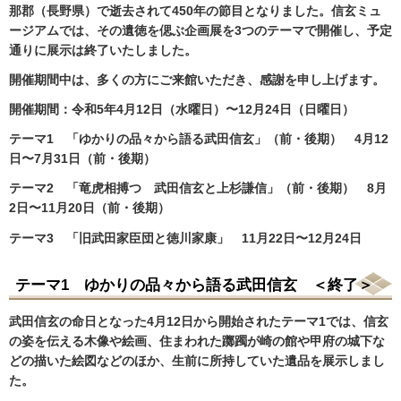
那郡（長野県）で逝去されて450年の節目となりました。信玄ミュ
ージアムでは、その遺徳を偲ぶ企画展を3つのテーマで開催し、予定
通りに展示は終了いたしました。
開催期間中は、多くの方にご来館いただき、感謝を申し上げます。
開催期間：令和5年4月12日（水曜日）〜12月24日（日曜日）
テーマ1 「ゆかりの品々から語る武田信玄」（前・後期） 4月12
日〜7月31日（前・後期）
テーマ2 「竜虎相搏つ 武田信玄と上杉謙信」（前・後期） 8月
2日〜11月20日（前・後期）
テーマ3 「旧武田家臣団と徳川家康」 11月22日〜12月24日
テーマ1 ゆかりの品々から語る武田信玄 ＜終了＞
武田信玄の命日となった4月12日から開始されたテーマ1では、信玄
の姿を伝える木像や絵画、住まわれた躑躅が崎の館や甲府の城下な
どの描いた絵図などのほか、生前に所持していた遺品を展示しまし
た。