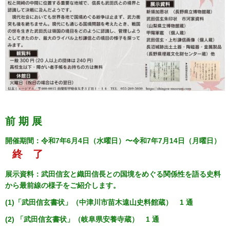
前 期 展
開催期間：令和7年6月4日（水曜日）〜令和7年7月14日（月曜日）
終 了
展示資料：武田信玄と織田信長との国境をめぐる関係性を語る史料
から最前線の様子をご紹介します。
(1)「武田信玄書状」（中津川市苗木遠山史料館蔵） 1 通
(2) 「武田信玄書状」（岐阜県安養寺蔵） 1 通