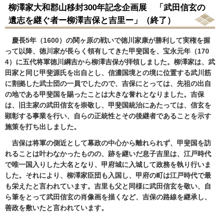
柳澤家大和郡山移封300年記念企画展 「武田信玄の
遺志を継ぐ者ー柳澤吉保と吉里ー」（終了）
慶長5年（1600）の関ヶ原の戦いで徳川家康が勝利して実権を握
って以降、徳川家が長らく領有してきた甲斐国を、宝永元年（170
4）に五代将軍徳川綱吉から柳澤吉保が拝領しました。柳澤家は、武
田家と同じ甲斐源氏を出自とし、信濃国境との境に位置する武川筋
に割拠した武士団の一員でしたので、吉保にとっては、先祖の出自
の地である甲斐国を賜ったことは大きな誉れとなりました。吉保
は、旧主家の武田信玄を崇敬し、甲斐国統治にあたっては、信玄を
顕彰する事業を行い、自らの正統性とその後継者であることを示す
施策を打ち出しました。
吉保は将軍の側近として幕政の中心から離れられず、甲斐国を訪
れることは叶わなかったものの、跡を継いだ息子吉里は、江戸時代
で唯一国入りした大名となり、甲府城に入城して政務を執り行いま
した。それにより、柳澤家臣団も入国し、甲府の町は江戸時代で最
も栄えたと言われています。吉里も父と同様に武田信玄を敬い、自
ら筆をとって武田信玄の肖像画を描くなど、吉保の路線を継承し、
善政を敷いたと言われています。