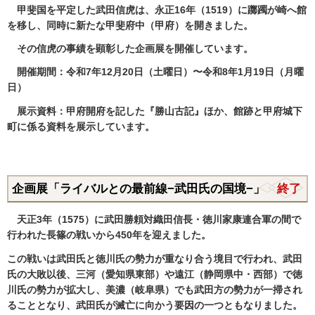
甲斐国を平定した武田信虎は、永正16年（1519）に躑躅が崎へ館
を移し、同時に新たな甲斐府中（甲府）を開きました。
その信虎の事績を顕彰した企画展を開催しています。
開催期間：令和7年12月20日（土曜日）〜令和8年1月19日（月曜
日）
展示資料：甲府開府を記した『勝山古記』ほか、館跡と甲府城下
町に係る資料を展示しています。
企画展「ライバルとの最前線−武田氏の国境−」
終了
天正3年（1575）に武田勝頼対織田信長・徳川家康連合軍の間で
行われた長篠の戦いから450年を迎えました。
この戦いは武田氏と徳川氏の勢力が重なり合う境目で行われ、武田
氏の大敗以後、三河（愛知県東部）や遠江（静岡県中・西部）で徳
川氏の勢力が拡大し、美濃（岐阜県）でも武田方の勢力が一掃され
ることとなり、武田氏が滅亡に向かう要因の一つともなりました。