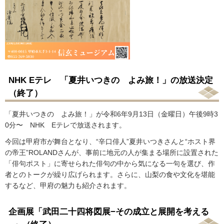
NHK Eテレ 「夏井いつきの よみ旅！」の放送決定
（終了）
「夏井いつきの よみ旅！」が令和6年9月13日（金曜日）午後9時3
0分〜 NHK Eテレで放送されます。
今回は甲府市が舞台となり、“辛口俳人”夏井いつきさんと“ホスト界
の帝王”ROLANDさんが、事前に地元の人が集まる場所に設置された
「俳句ポスト」に寄せられた俳句の中から気になる一句を選び、作
者とのトークが繰り広げられます。さらに、山梨の食や文化を堪能
するなど、甲府の魅力も紹介されます。
企画展「武田二十四将図展−その成立と展開を考える