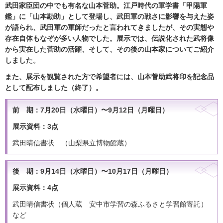
武田家臣団の中でも有名な山本菅助。江戸時代の軍学書「甲陽軍
鑑」に「山本勘助」として登場し、武田軍の戦さに影響を与えた姿
が語られ、武田軍の軍師だったと言われてきましたが、その実態や
存在自体もなぞが多い人物でした。展示では、伝説化された武将像
から実在した菅助の活躍、そして、その後の山本家についてご紹介
しました。
また、展示を観覧された方で希望者には、山本菅助武将印を記念品
として配布しました（終了）。
前 期：7月20日（水曜日）〜9月12日（月曜日）
展示資料：3点
武田晴信書状 （山梨県立博物館蔵）
後 期：9月14日（水曜日）〜10月17日（月曜日）
展示資料：4点
武田晴信書状（個人蔵 安中市学習の森ふるさと学習館寄託）
など