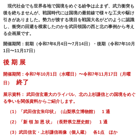
現代社会でも世界各地で国境をめぐる紛争は止まず、武力衝突も
後を絶ちませんが、戦国時代には国境の最前線で様々な工夫や駆け
引きがありました。勢力が接する境目を戦国大名がどのように認識
し、衝突の回避を模索したのかを武田領国の西と北の事例から考え
る企画展です。
開催期間：前期（令和7年6月4日〜7月14日）・後期（令和7年10月
1日〜11月17日）
後 期 展
開催期間：令和7年10月1日（水曜日）〜令和7年11月17日（月曜
終了
日）
展示資料： 武田信玄最大のライバル、北の上杉謙信との国境をめぐ
る争いを関係資料からご紹介します。
（1）「武田信玄朱印状」（山梨県立博物館） 1 通
（2）「新 領 加 恩 状」（長野県立歴史館） 1 通
（3）武田信玄・上杉謙信画像（個人蔵） 各1点 ほか