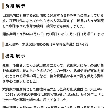
前 期 展 示
山梨県内に所在する武田信玄に関連する資料を中心に展示していま
す。江戸時代になってからもその人気は衰えず、後世の人々が追慕
して制作された木像や絵画、絵図などを紹介しました。
開催期間：令和5年4月12日（水曜日）から6月12日（月曜日）まで
展示資料 木造武田信玄公像（甲斐善光寺蔵）ほか3点
後 期 展 示
死後、後継者となった武田勝頼によって、武田家とゆかりの深い高
野山成慶院に納められた遺品のうちの一部や、武田信廉が実兄を描
いたとされる寿像の写しなど、信玄愛用品や本当の姿を伝える資料
を中心に展示しました。
武田家の位牌所として師檀関係のあった高野山成慶院に、天正4年
（1576）の信玄の葬儀後に勝頼が奉納した遺品は、約450年ぶりに
その一部が躑躅が崎の地に戻ってきました。
開催期間：令和5年6月14日（水曜日）から7月31日（月曜日）まで