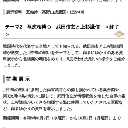
展示資料 五鈷鈴（高野山成慶院）ほか4点
テーマ2 竜虎相搏つ 武田信玄と上杉謙信 ＜終了
＞
戦国時代を代表する合戦としても知られる、武田信玄と上杉謙信両
雄が激突した川中島の戦いをテーマとして、両者にゆかりのある資
料展示から北信濃の覇権をめぐり、5度行われた戦いの様子をご紹介
しました。
前 期 展 示
川中島の戦いに参戦した両軍武将らの姿も描かれている集合図や、
第3次川中島の戦いに際して、武田信玄が情報収集を命じた自筆の書
状、上杉謙信がいくさを指揮する際に使用していたとされる軍配な
ど、両者ゆかりの資料を展示しました。
開催期間：令和5年8月2日（水曜日）から10月2日（月曜日）まで