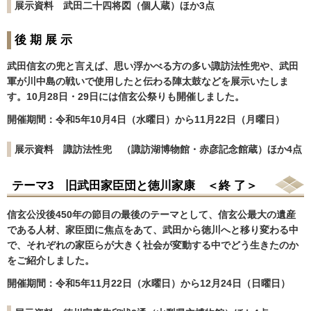
展示資料
武田二十四将図（個人蔵）ほか3点
後 期 展 示
武田信玄の兜と言えば、思い浮かべる方の多い諏訪法性兜や、武田
軍が川中島の戦いで使用したと伝わる陣太鼓などを展示いたしま
す。10月28日・29日には信玄公祭りも開催しました。
開催期間：令和5年10月4日（水曜日）から11月22日（月曜日）
展示資料
諏訪法性兜 （諏訪湖博物館・赤彦記念館蔵）ほか4点
テーマ3 旧武田家臣団と徳川家康 ＜終 了＞
信玄公没後450年の節目の最後のテーマとして、信玄公最大の遺産
である人材、家臣団に焦点をあて、武田から徳川へと移り変わる中
で、それぞれの家臣らが大きく社会が変動する中でどう生きたのか
をご紹介しました。
開催期間：令和5年11月22日（水曜日）から12月24日（日曜日）