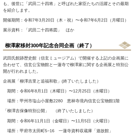
も、後世に「武田二十四将」と呼ばれた家臣たちの活躍とその最期
を紹介します。
開催期間：令和7年3月20日（木・祝）〜令和7年6月2日（月曜日）
展示資料：「武田二十四将図」 ほか
柳澤家移封300年記念合同企画（終了）
武田氏館跡歴史館（信玄ミュージアム）で開催する上記の企画展に
合わせて、信玄公宝物館と一蓮寺で柳澤家に関する企画展と特別公
開が行われました。
企画展「柳澤吉里と追福和歌」(終了いたしました）
期間：令和6年8月1日（木曜日）〜12月25日（水曜日）
場所：甲州市塩山小屋敷2280 恵林寺境内信玄公宝物館1階
「柳澤吉保像特別公開」 （終了いたしました）
期間：令和6年11月1日（金曜日）〜11月5日（火曜日）
場所：甲府市太田町5−16 一蓮寺資料収蔵庫「遊故館」