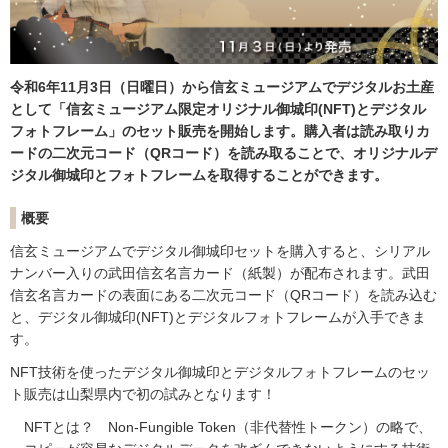
令和6年11月3日（日曜日）から信玄ミュージアムでデジタルお土産
として「信玄ミュージアム限定オリジナル御城印(NFT)とデジタル
フォトフレーム」のセット販売を開始します。購入者は読み取りカ
ードの二次元コード（QRコード）を読み取ることで、オリジナルデ
ジタル御城印とフォトフレームを取得することができます。
概要
信玄ミュージアムでデジタル御城印セットを購入すると、シリアル
ナンバー入りの武田信玄名言カード（紙製）が配布されます。武田
信玄名言カードの表面にある二次元コード（QRコード）を読み込む
と、デジタル御城印(NFT)とデジタルフォトフレームが入手できま
す。
NFT技術を使ったデジタル御城印とデジタルフォトフレームのセッ
ト販売は山梨県内で初の試みとなります！
NFTとは？ Non-Fungible Token（非代替性トークン）の略で、