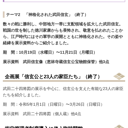
テーマ2 「神格化された武田信玄」（終了）
数々の戦に勝利し、中部地方一帯に支配領域を拡大した武田信玄。
戦国の世を制した徳川家康からも畏怖され、敬意を払われたことか
ら、江戸時代にはその軍学の展開とともに神格化された。その姿や
経緯を展示資料からご紹介しました。
期 間：10月19日（水曜日）〜11月21日（月曜日）
展示資料 武田信玄像（恵林寺蔵信玄公宝物館保管）他3点
企画展「信玄公と23人の家臣たち」（終了）
武田二十四将図の展示を中心に、信玄公を支えた有能な23人の家臣
たちを紹介しました。
期 間：令和5年1月1日（日曜日）〜3月26日（日曜日）
展示資料 武田二十四将図（個人蔵）他4点