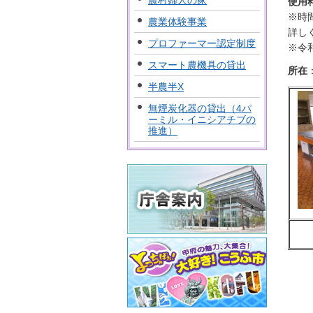
農村婦人の家
使用
※時
農業体験事業
詳し
プロファーマー認定制度
※令
スマート農機具の貸出
所在
半農半X
無煙炭化器の貸出（4パ
ーミル・イニシアチブの
推進）