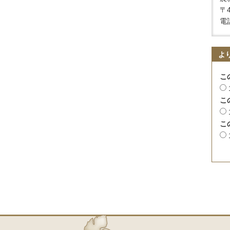
〒
電話
よ
こ
こ
こ