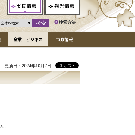
市民情報
観光情報
検索方法
境
産業・ビジネス
市政情報
更新日：2024年10月7日
。
せん。