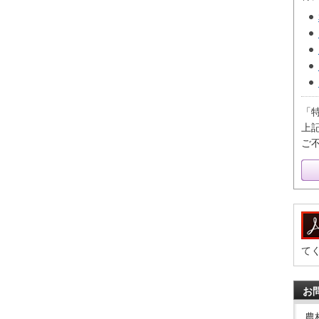
「
上
ご
て
お
農