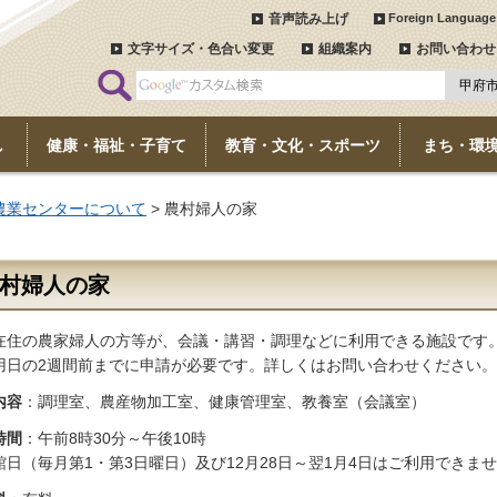
音声読み上げ
Foreign Language
文字サイズ・色合い変更
組織案内
お問い合わせ
し
健康・福祉・子育て
教育・文化・スポーツ
まち・環
農業センターについて
> 農村婦人の家
村婦人の
家
在住の農家婦人の方等が、会議・講習・調理などに利用できる施設です
用日の2週間前までに申請が必要です。詳しくはお問い合わせください。
内容
：調理室、農産物加工室、健康管理室、教養室（会議室）
時間
：午前8時30分～午後10時
館日（毎月第1・第3日曜日）及び12月28日～翌1月4日はご利用できま