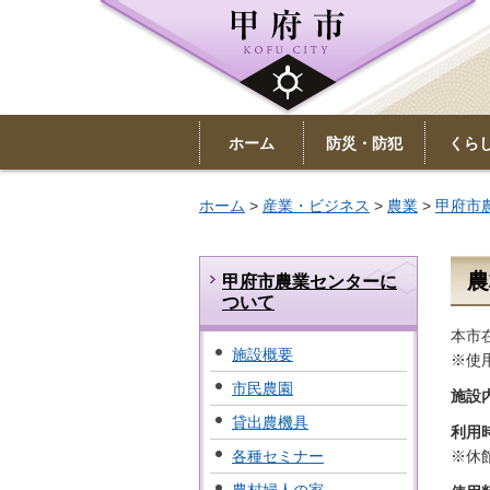
ホーム
防災・防犯
くら
ホーム
>
産業・ビジネス
>
農業
>
甲府市
農
甲府市農業センターに
ついて
本市
施設概要
※使
市民農園
施設
貸出農機具
利用
各種セミナー
※休