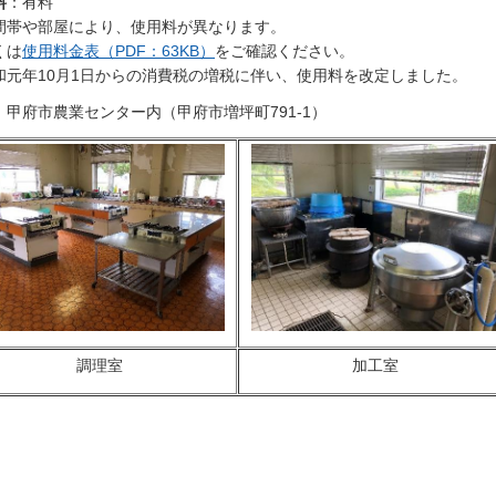
料
：有料
間帯や部屋により、使用料が異なります。
くは
使用料金表（PDF：63KB）
をご確認ください。
和元年10月1日からの消費税の増税に伴い、使用料を改定しました。
：甲府市農業センター内（甲府市増坪町791-1）
調理室
加工室