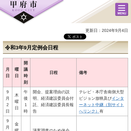
メニュ
ー
更新日：2024年9月4日
令和3年9月定例会日程
開
月
曜
議
日程
備考
日
日
時
刻
9
午
開会、提案理由の説
テレビ・本庁舎南側大型
木
月
後
明、経済建設委員会付
ビジョン放映及び
インタ
曜
2
1
託、経済建設委員長報
ーネット中継（別サイト
日
日
時
告
へリンク）
有
9
金
月
曜
議案調査のため休会