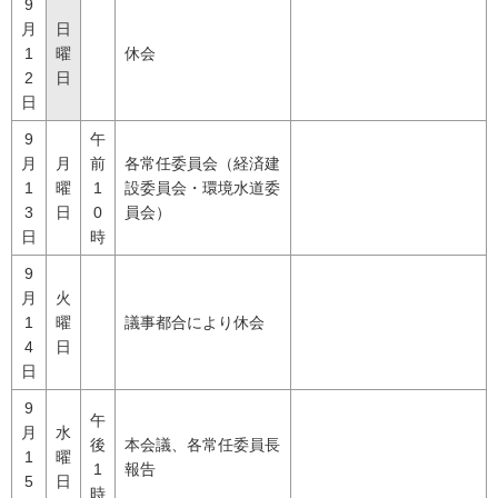
9
月
日
1
曜
休会
2
日
日
9
午
月
月
前
各常任委員会（経済建
1
曜
1
設委員会・環境水道委
3
日
0
員会）
日
時
9
月
火
1
曜
議事都合により休会
4
日
日
9
午
月
水
後
本会議、各常任委員長
1
曜
1
報告
5
日
時