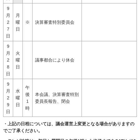
9
月
月
2
曜
※
決算審査特別委員会
7
日
日
9
月
火
2
曜
議事都合により休会
8
日
日
9
午
月
水
後
本会議、決算審査特別
2
曜
1
委員長報告、閉会
9
日
時
日
・上記の日程については、議会運営上変更となる場合がありますの
でご了承ください。