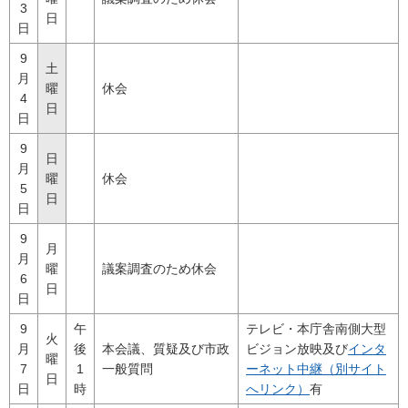
3
日
日
9
土
月
曜
休会
4
日
日
9
日
月
曜
休会
5
日
日
9
月
月
曜
議案調査のため休会
6
日
日
9
午
テレビ・本庁舎南側大型
火
月
後
本会議、質疑及び市政
ビジョン放映及び
インタ
曜
7
1
一般質問
ーネット中継（別サイト
日
日
時
へリンク）
有