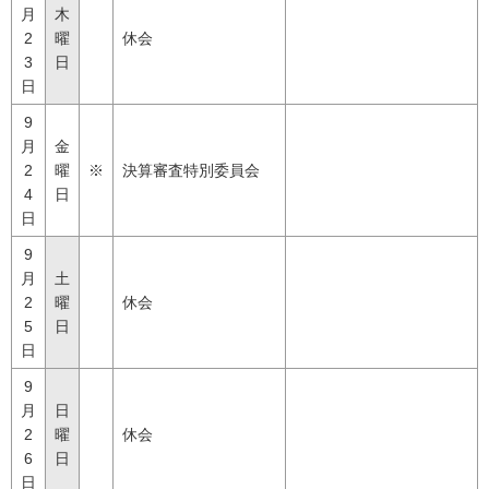
月
木
2
曜
休会
3
日
日
9
月
金
2
曜
※
決算審査特別委員会
4
日
日
9
月
土
2
曜
休会
5
日
日
9
月
日
2
曜
休会
6
日
日