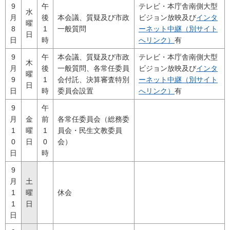
9
午
テレビ・本庁舎南側大型
水
月
後
本会議、質疑及び市政
ビジョン放映及び
インタ
曜
8
1
一般質問
ーネット中継（別サイト
日
日
時
へリンク）
有
9
午
本会議、質疑及び市政
テレビ・本庁舎南側大型
木
月
後
一般質問、各常任委員
ビジョン放映及び
インタ
曜
9
1
会付託、決算審査特別
ーネット中継（別サイト
日
日
時
委員会設置
へリンク）
有
9
午
月
金
前
各常任委員会（総務委
1
曜
1
員会・民生文教委員
0
日
0
会）
日
時
9
月
土
1
曜
休会
1
日
日