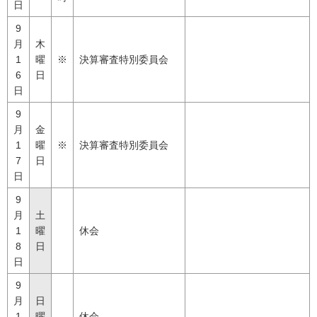
日
9
月
木
1
曜
※
決算審査特別委員会
6
日
日
9
月
金
1
曜
※
決算審査特別委員会
7
日
日
9
月
土
1
曜
休会
8
日
日
9
月
日
1
曜
休会