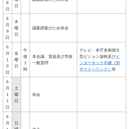
8
日
日
6
木
月
曜
議案調査のため休会
9
日
日
6
午
テレビ・本庁舎南側大
月
金
後
本会議、質疑及び市政
型ビジョン放映及び
イ
1
曜
1
一般質問
ンターネット中継（別
0
日
時
サイトへリンク）
有
日
6
月
土
1
曜
休会
1
日
日
6
月
日