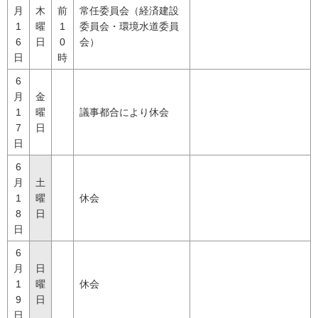
月
木
前
常任委員会（経済建設
1
曜
1
委員会・環境水道委員
6
日
0
会）
日
時
6
月
金
1
曜
議事都合により休会
7
日
日
6
月
土
1
曜
休会
8
日
日
6
月
日
1
曜
休会
9
日
日