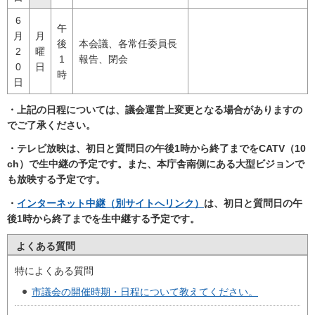
6
午
月
月
後
本会議、各常任委員長
2
曜
1
報告、閉会
0
日
時
日
・上記の日程については、議会運営上変更となる場合がありますの
でご了承ください。
・テレビ放映は、初日と質問日の
午後1時から終了までをCATV（10
ch
）で生中継の予定です。また、本庁舎南側にある大型ビジョンで
も放映する予定です。
・
インターネット中継（別サイトへリンク）
は、初日と質問日の
午
後1時から終了までを
生中継する予定です。
よくある質問
特によくある質問
市議会の開催時期・日程について教えてください。