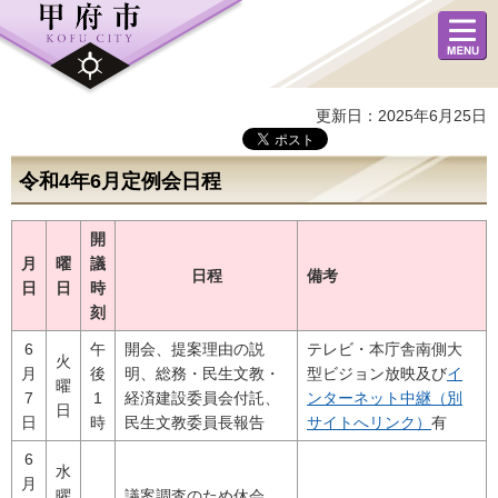
メニュ
ー
更新日：2025年6月25日
令和4年6月定例会日程
開
月
曜
議
日程
備考
日
日
時
刻
6
午
開会、提案理由の説
テレビ・本庁舎南側大
火
月
後
明、総務・民生文教・
型ビジョン放映及び
イ
曜
7
1
経済建設委員会付託、
ンターネット中継（別
日
日
時
民生文教委員長報告
サイトへリンク）
有
6
水
月
曜
議案調査のため休会