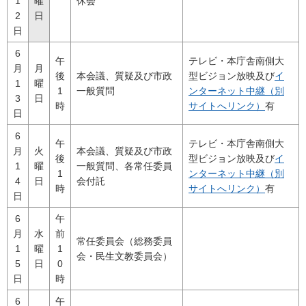
1
曜
休会
2
日
日
6
午
テレビ・本庁舎南側大
月
月
後
本会議、質疑及び市政
型ビジョン放映及び
イ
1
曜
1
一般質問
ンターネット中継（別
3
日
時
サイトへリンク）
有
日
6
午
テレビ・本庁舎南側大
月
火
本会議、質疑及び市政
後
型ビジョン放映及び
イ
1
曜
一般質問、各常任委員
1
ンターネット中継（別
4
日
会付託
時
サイトへリンク）
有
日
6
午
月
水
前
常任委員会（総務委員
1
曜
1
会・民生文教委員会）
5
日
0
日
時
6
午