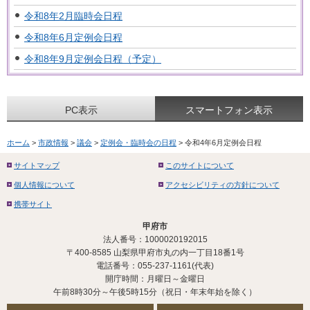
令和8年2月臨時会日程
令和8年6月定例会日程
令和8年9月定例会日程（予定）
PC表示
スマートフォン表示
ホーム
>
市政情報
>
議会
>
定例会・臨時会の日程
> 令和4年6月定例会日程
サイトマップ
このサイトについて
個人情報について
アクセシビリティの方針について
携帯サイト
甲府市
法人番号：1000020192015
〒400-8585 山梨県甲府市丸の内一丁目18番1号
電話番号：055-237-1161(代表)
開庁時間：月曜日～金曜日
午前8時30分～午後5時15分（祝日・年末年始を除く）