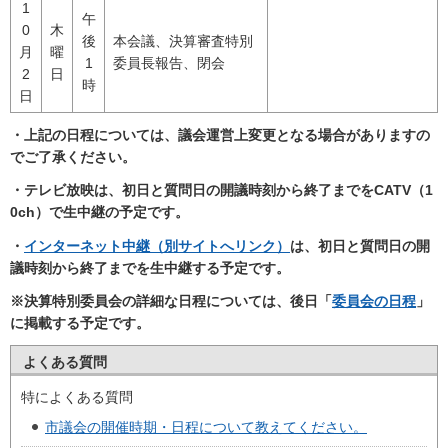
1
午
0
木
後
本会議、決算審査特別
月
曜
1
委員長報告、閉会
2
日
時
日
・上記の日程については、議会運営上変更となる場合がありますの
でご了承ください。
・テレビ放映は、初日と質問日の
開議時刻から終了までをCATV（1
0ch
）で生中継の予定です。
・
インターネット中継（別サイトへリンク）
は、初日と質問日の
開
議時刻から終了までを
生中継する予定です。
※決算特別委員会の詳細な日程については、後日「
委員会の日程
」
に掲載する予定です。
よくある質問
特によくある質問
市議会の開催時期・日程について教えてください。