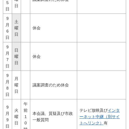
5
日
日
9
土
月
曜
休会
6
日
日
9
日
月
曜
休会
7
日
日
9
月
月
曜
議案調査のため休会
8
日
日
午
9
火
前
テレビ放映及び
インタ
月
本会議、質疑及び市政
曜
1
ーネット中継（別サイ
9
一般質問
日
0
トへリンク）
有
日