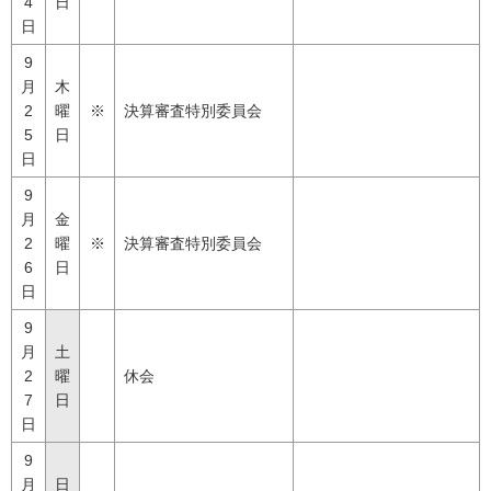
4
日
日
9
月
木
2
曜
※
決算審査特別委員会
5
日
日
9
月
金
2
曜
※
決算審査特別委員会
6
日
日
9
月
土
2
曜
休会
7
日
日
9
月
日