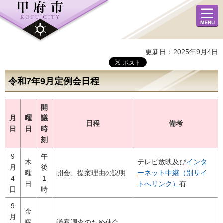
メニュ
ー
更新日：2025年9月4日
令和7年9月定例会日程
開
月
曜
議
日程
備考
日
日
時
刻
9
午
木
テレビ放映及び
インタ
月
後
曜
開会、提案理由の説明
ーネット中継（別サイ
4
1
日
トへリンク）
有
日
時
9
金
月
曜
議案調査のため休会