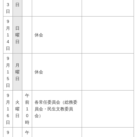
3
日
日
9
月
日
1
曜
休会
4
日
日
9
月
月
1
曜
休会
5
日
日
9
午
月
火
前
各常任委員会（総務委
1
曜
1
員会・民生文教委員
6
日
0
会）
日
時
9
午