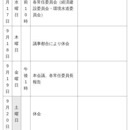
月
水
前
各常任委員会（経済建
1
曜
1
設委員会・環境水道委
7
日
0
員会）
日
時
9
月
木
1
曜
議事都合により休会
8
日
日
9
午
月
金
後
本会議、各常任委員長
1
曜
1
報告
9
日
時
日
9
月
土
2
曜
休会
0
日
日