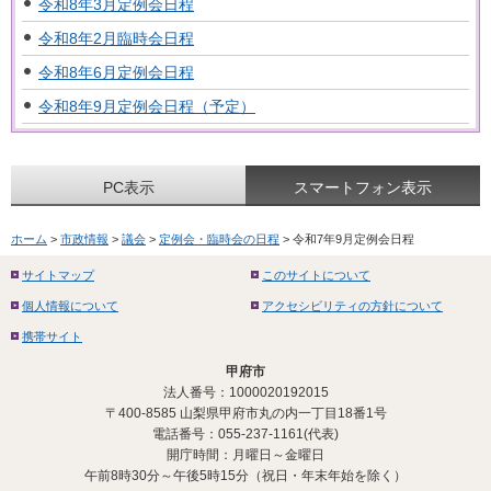
令和8年3月定例会日程
令和8年2月臨時会日程
令和8年6月定例会日程
令和8年9月定例会日程（予定）
PC表示
スマートフォン表示
ホーム
>
市政情報
>
議会
>
定例会・臨時会の日程
> 令和7年9月定例会日程
サイトマップ
このサイトについて
個人情報について
アクセシビリティの方針について
携帯サイト
甲府市
法人番号：1000020192015
〒400-8585 山梨県甲府市丸の内一丁目18番1号
電話番号：055-237-1161(代表)
開庁時間：月曜日～金曜日
午前8時30分～午後5時15分（祝日・年末年始を除く）