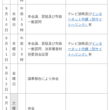
時
9
午
月
水
前
テレビ放映及び
インタ
本会議、質疑及び市政
1
曜
1
ーネット中継（別サイ
一般質問
0
日
0
トへリンク）
有
日
時
9
午
月
木
前
本会議、質疑及び市政
テレビ放映及び
インタ
1
曜
1
一般質問、決算審査特
ーネット中継（別サイ
1
日
0
別委員会設置
トへリンク）
有
日
時
9
月
金
1
曜
議事都合により休会
2
日
日
9
月
土
1
曜
休会