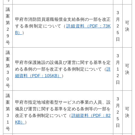
議
3
案
甲府市消防団員退職報償金支給条例の一部を改正
月
第
可
する条例制定について（
詳細資料（PDF：73K
2
2
決
B）
）
5
9
日
号
議
3
案
甲府市保護施設の設備及び運営に関する基準を定
月
第
可
める条例の一部を改正する条例制定について（
詳
1
3
決
細資料（PDF：105KB）
）
2
0
日
号
議
3
案
甲府市指定地域密着型サービスの事業の人員、設
月
第
備及び運営に関する基準を定める条例等の一部を
可
2
3
改正する条例制定について（
詳細資料（PDF：82
決
5
1
KB）
）
日
号