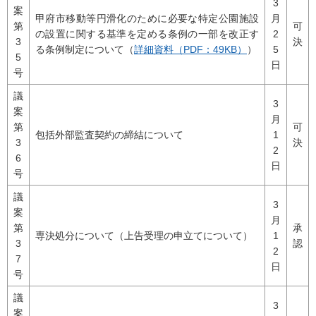
3
案
甲府市移動等円滑化のために必要な特定公園施設
月
第
可
の設置に関する基準を定める条例の一部を改正す
2
3
決
る条例制定について（
詳細資料（PDF：49KB）
）
5
5
日
号
議
3
案
月
第
可
包括外部監査契約の締結について
1
3
決
2
6
日
号
議
3
案
月
第
承
専決処分について（上告受理の申立てについて）
1
3
認
2
7
日
号
議
3
案