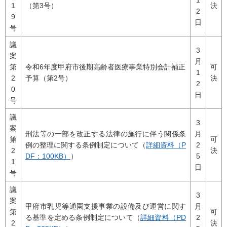
1
（第3号）
決
2
9
日
号
議
3
案
月
第
令和6年度甲府市後期高齢者医療事業特別会計補正
可
1
2
予算（第2号）
決
2
0
日
号
議
3
案
刑法等の一部を改正する法律の施行に伴う関係条
月
第
可
例の整理に関する条例制定について（
詳細資料（P
2
2
決
DF：100KB）
）
5
1
日
号
議
3
案
甲府市乳児等通園支援事業の設備及び運営に関す
月
第
可
る基準を定める条例制定について（
詳細資料（PD
2
2
決