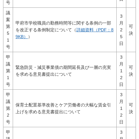
号
議
3
案
甲府市学校職員の勤務時間等に関する条例の一部
月
第
可
を改正する条例制定について（
詳細資料（PDF：8
2
5
決
9KB）
）
5
1
日
号
甲
3
議
月
緊急防災・減災事業債の期間延長及び一層の充実
可
第
1
を求める意見書提出について
決
1
2
号
日
甲
3
議
月
保育士配置基準改善とケア労働者の大幅な賃金引
可
第
1
上げを求める意見書提出について
決
2
2
号
日
甲
3
議
月