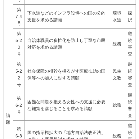
第
下水道などのインフラ設備への国の公的
環境
採
7-4
支援を求める請願
水道
択
号
第
継
5-2
自治体職員の多忙化を防止し丁寧な市民
続
総務
0
対応を求める請願
審
号
査
第
継
5-2
社会保障の根幹を揺るがす医療扶助の国
民生
続
2
保等への加入に対する請願
文教
審
号
査
継
第
困難な問題を抱える女性への支援に必要
続
6-2
総務
な施策を講じることを求める請願
審
号
請
査
願
継
第
国の指示権拡大の「地方自治法改正法」
続
6-8
総務