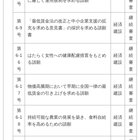
に厳しく運用規制を求める請願
審
号
査
継
第
「最低賃金法の改正と中小企業支援の拡
経済
続
6-9
充を求める意見書」の採択を求める請願
建設
審
号
書
査
第
継
6-1
はたらく女性への健康配慮措置をもとめ
経済
続
6
る請願
建設
審
号
査
第
継
6-1
物価高騰期において早期に全国一律の最
経済
続
7
低賃金の引き上げを求める請願
建設
審
号
査
第
継
6-1
持続可能な農業の発展を築き、食料自給
経済
続
8
率を高めるための請願
建設
審
号
査