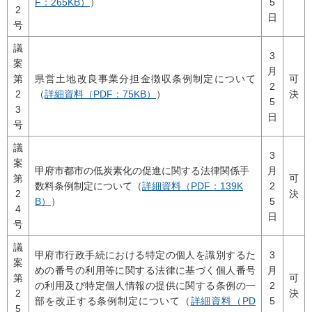
F：265KB）
）
5
2
日
号
議
3
案
月
第
県営土地改良事業分担金徴収条例制定について
可
2
2
（
詳細資料（PDF：75KB）
）
決
5
3
日
号
議
3
案
甲府市都市の低炭素化の促進に関する法律関係手
月
第
可
数料条例制定について（
詳細資料（PDF：139K
2
2
決
B）
）
5
4
日
号
議
甲府市行政手続における特定の個人を識別するた
3
案
めの番号の利用等に関する法律に基づく個人番号
月
第
可
の利用及び特定個人情報の提供に関する条例の一
2
2
決
部を改正する条例制定について（
詳細資料（PD
5
5