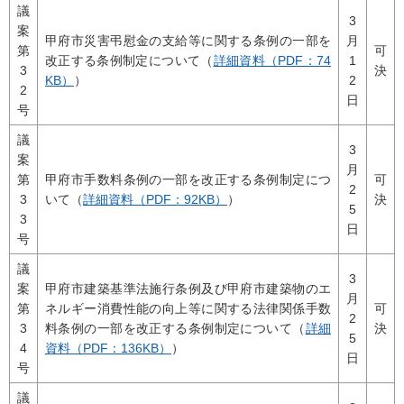
議
3
案
甲府市災害弔慰金の支給等に関する条例の一部を
月
第
可
改正する条例制定について（
詳細資料（PDF：74
1
3
決
KB）
）
2
2
日
号
議
3
案
月
第
甲府市手数料条例の一部を改正する条例制定につ
可
2
3
いて（
詳細資料（PDF：92KB）
）
決
5
3
日
号
議
3
案
甲府市建築基準法施行条例及び甲府市建築物のエ
月
第
ネルギー消費性能の向上等に関する法律関係手数
可
2
3
料条例の一部を改正する条例制定について（
詳細
決
5
4
資料（PDF：136KB）
）
日
号
議