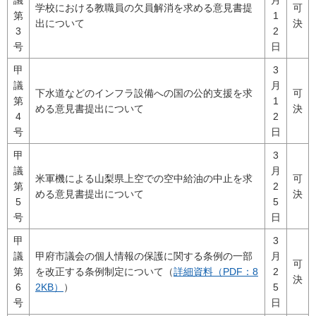
学校における教職員の欠員解消を求める意見書提
可
第
1
出について
決
3
2
号
日
甲
3
議
月
下水道などのインフラ設備への国の公的支援を求
可
第
1
める意見書提出について
決
4
2
号
日
甲
3
議
月
米軍機による山梨県上空での空中給油の中止を求
可
第
2
める意見書提出について
決
5
5
号
日
甲
3
議
甲府市議会の個人情報の保護に関する条例の一部
月
可
第
を改正する条例制定について（
詳細資料（PDF：8
2
決
6
2KB）
）
5
号
日