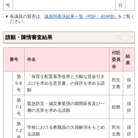
号
日
各議員の賛否は、
議員別表決結果一覧（PDF：404KB）
をご覧く
ださい。
請願・陳情審査結果
付託
結
番号
件名
委員
果
会
第
「保育士配置基準改善と大幅な賃金引き
民生
採
5-8
上げを求める意見書」の採択を求める請
文教
択
号
願
第
緊急防災・減災事業債の期間延長及び一
採
7-1
総務
層の充実を求める請願
択
号
第
学校における教職員の欠員解消をもとめ
民生
採
7-2
る請願
文教
択
号