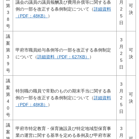
議会の議員の議員報酬及び費用弁償等に関する条
月
第
可
例の一部を改正する条例制定について（
詳細資料
2
3
決
（PDF：48KB）
）
5
8
日
号
議
3
案
月
第
甲府市職員給与条例等の一部を改正する条例制定
可
2
3
について（
詳細資料（PDF：627KB）
）
決
5
9
日
号
議
3
案
特別職の職員で常勤のものの期末手当に関する条
月
第
可
例の一部を改正する条例制定について（
詳細資料
2
4
決
（PDF：48KB）
）
5
0
日
号
議
甲府市特定教育・保育施設及び特定地域型保育事
3
案
業の運営に関する基準を定める条例及び甲府市家
月
第
可