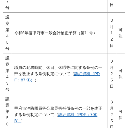
7
日
号
議
3
案
月
第
可
令和6年度甲府市一般会計補正予算（第11号）
1
4
決
2
8
日
号
議
3
案
職員の勤務時間、休日、休暇等に関する条例の一
月
第
可
部を改正する条例制定について（
詳細資料（PD
2
4
決
F：87KB）
）
5
9
日
号
議
3
案
甲府市消防団員等公務災害補償条例の一部を改正
月
第
可
する条例制定について（
詳細資料（PDF：70K
2
5
決
B）
）
5
0
日