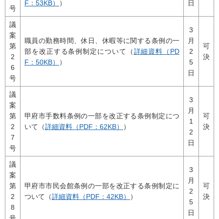
F：53KB）
）
日
号
議
3
案
職員の勤務時間、休日、休暇等に関する条例の一
月
第
可
部を改正する条例制定について（
詳細資料（PD
2
2
決
F：50KB）
）
5
6
日
号
議
3
案
月
第
甲府市手数料条例の一部を改正する条例制定につ
可
1
2
いて（
詳細資料（PDF：62KB）
）
決
2
7
日
号
議
3
案
月
第
甲府市市民会館条例の一部を改正する条例制定に
可
2
2
ついて（
詳細資料（PDF：42KB）
）
決
5
8
日
号