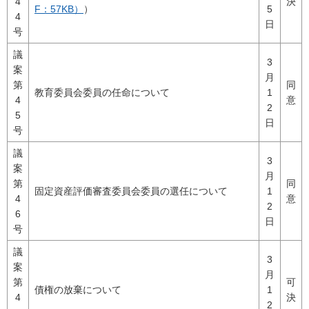
4
決
F：57KB）
）
5
4
日
号
議
3
案
月
第
同
教育委員会委員の任命について
1
4
意
2
5
日
号
議
3
案
月
第
同
固定資産評価審査委員会委員の選任について
1
4
意
2
6
日
号
議
3
案
月
第
可
債権の放棄について
1
4
決
2