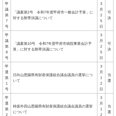
甲
3
議
月
「議案第2号 令和7年度甲府市一般会計予算」に
可
第
2
対する附帯決議について
決
7
5
号
日
甲
3
議
月
「議案第10号 令和7年度甲府市病院事業会計予
可
第
2
算」に対する附帯決議について
決
8
5
号
日
甲
3
選
月
日向山恩賜県有財産保護組合議会議員の選挙につ
当
第
1
いて
選
1
2
号
日
甲
3
選
月
柿坂外四山恩賜県有財産保護組合議会議員の選挙
当
第
1
について
選
2
2