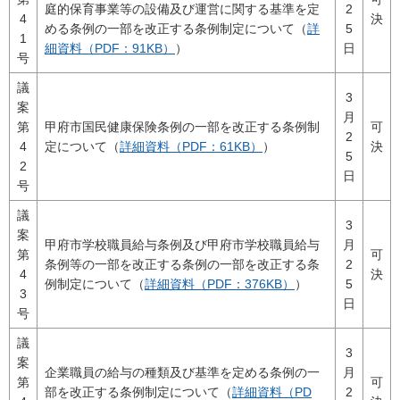
庭的保育事業等の設備及び運営に関する基準を定
2
4
決
める条例の一部を改正する条例制定について（
詳
5
1
細資料（PDF：91KB）
）
日
号
議
3
案
月
第
甲府市国民健康保険条例の一部を改正する条例制
可
2
4
定について（
詳細資料（PDF：61KB）
）
決
5
2
日
号
議
3
案
甲府市学校職員給与条例及び甲府市学校職員給与
月
第
可
条例等の一部を改正する条例の一部を改正する条
2
4
決
例制定について（
詳細資料（PDF：376KB）
）
5
3
日
号
議
3
案
企業職員の給与の種類及び基準を定める条例の一
月
第
可
部を改正する条例制定について（
詳細資料（PD
2