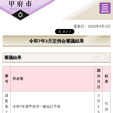
メニュ
ー
更新日：2025年4月1日
令和7年3月定例会審議結果
審議結果
議
番
決
結
件名等
号
月
果
日
議
3
案
月
可
第
令和7年度甲府市一般会計予算
2
決
2
5