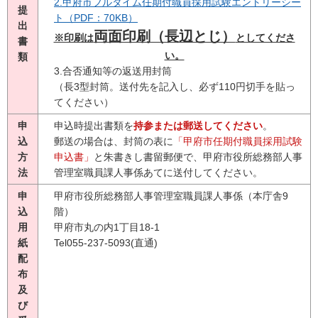
2.甲府市フルタイム任期付職員採用試験エントリーシー
提
ト（PDF：70KB）
出
両面印刷（長辺とじ）
※印刷は
としてくださ
書
い。
類
3.合否通知等の返送用封筒
（長3型封筒。送付先を記入し、必ず110円切手を貼っ
てください）
申
申込時提出書類を
持参または郵送してください
。
込
郵送の場合は、封筒の表に
「甲府市任期付職員採用試験
方
申込書」
と朱書きし書留郵便で、甲府市役所総務部人事
法
管理室職員課人事係あてに送付してください。
申
甲府市役所総務部人事管理室職員課人事係（本庁舎9
込
階）
用
甲府市丸の内1丁目18-1
紙
Tel055-237-5093(直通)
配
布
及
び