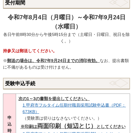
受付期間
令和7年8月4日（月曜日）～令和7年9月24日
（水曜日）
各日午前8時30分から午後5時15分まで（土曜日・日曜日、祝日を除
く。）
持参又は郵送してください。
※
郵送の場合は、令和7年9月24日までの消印有効
。
なお、提出書類
に不備があるものは受け付けません。
受験申込手続
次の1～3の書類を提出してください。
1.甲府市フルタイム任期付職員採用試験申込書（PDF：
673KB）
申
（受験票は切りはなさないでください。）
込
両面印刷（短辺とじ）
※印刷は
としてください
時