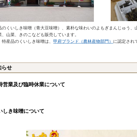
品のくいしき味噌（青大豆味噌）、素朴な味わいのよもぎまんじゅう、
菜、山菜、きのこなども販売しています。
、特産品のくいしき味噌は、
甲府ブランド（農林産物部門）
に認定され
知らせ
時営業及び臨時休業について
いしき味噌について