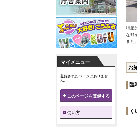
特産
な野
また
マイメニュー
お
登録されたページはありませ
ん。
臨
このページを登録する
く
使い方