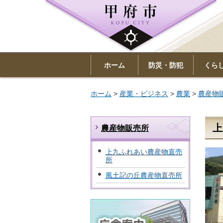
ホーム
防災・防犯
くら
ホーム
>
産業・ビジネス
>
農業
>
農産物
上
農産物販売所
上九ふれあい農産物直売
所
風土記の丘農産物直売所