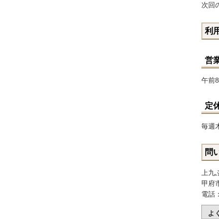
次回
利
営
午前
定
毎週
問
上九
甲府市
電話：0
よ