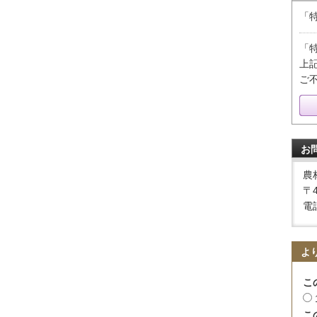
「
「
上
ご
お
農
〒
電話
よ
こ
こ