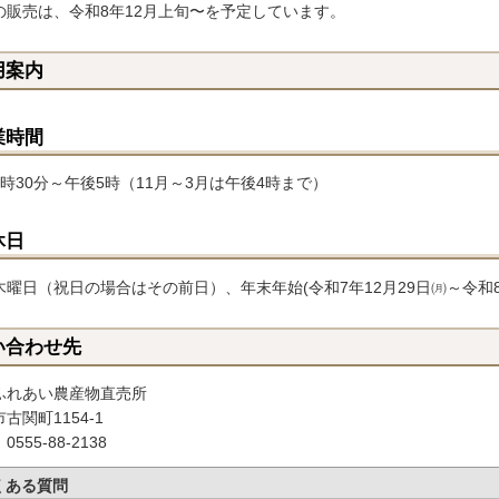
の販売は、令和8年12月上旬〜を予定しています。
用案内
業時間
8時30分～午後5時（11月～3月は午後4時まで）
休日
木曜日（祝日の場合はその前日）、年末年始(令和7年12月29日㈪～令和8
い合わせ先
ふれあい農産物直売所
古関町1154-1
555-88-2138
くある質問