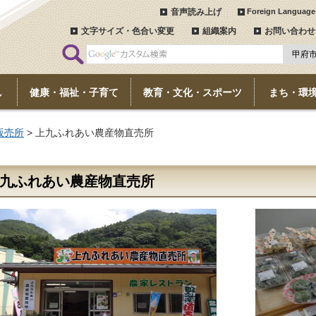
音声読み上げ
Foreign Language
文字サイズ・色合い変更
組織案内
お問い合わせ
し
健康・福祉・子育て
教育・文化・スポーツ
まち・環
販売所
> 上九ふれあい農産物直売所
九ふれあい農産物直売所