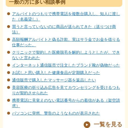
一般の方に多い相談事例
アルバイトのつもりで携帯電話を複数台購入し、知人に渡し
た（名義貸し）
買うと言っていないのに商品が送られてきた（送りつけ商
法）
高額報酬アルバイトと偽る詐欺。実はサラ金でお金を借りる
仕事だった。
クリニックで契約した医療脱毛を解約しようとしたが、でき
ないと言われた
インターネット通信販売で注文したブランド靴が偽物だった
お試しと思い購入した健康食品が定期購入だった
通信販売で購入したマッサージ器を返品したい
美容医療の折り込み広告を見てカウンセリングを受けるつも
りが契約させられた
携帯電話に見覚えのない電話番号からの着信がある（架空請
求）
パソコンに突然、警告のようなものが表示された
一覧を見る