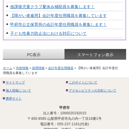
放課後児童クラブ夏休み補助員を募集します！
【障がい者雇用】会計年度任用職員を募集しています
甲府市公立保育所の会計年度任用職員を募集します！
子ども性暴力防止法における対応について
PC表示
スマートフォン表示
ホーム
>
市政情報
>
採用情報
>
会計年度任用職員
> 【障がい者雇用】会計年度任
用職員を募集しています
サイトマップ
このサイトについて
個人情報について
アクセシビリティの方針について
携帯サイト
甲府市
法人番号：1000020192015
〒400-8585 山梨県甲府市丸の内一丁目18番1号
電話番号：055-237-1161(代表)