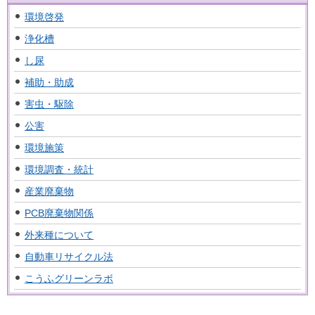
環境啓発
浄化槽
し尿
補助・助成
害虫・駆除
公害
環境施策
環境調査・統計
産業廃棄物
PCB廃棄物関係
外来種について
自動車リサイクル法
こうふグリーンラボ