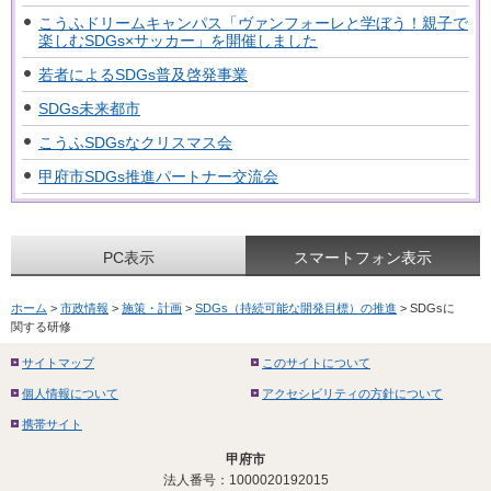
こうふドリームキャンパス「ヴァンフォーレと学ぼう！親子で
楽しむSDGs×サッカー」を開催しました
若者によるSDGs普及啓発事業
SDGs未来都市
こうふSDGsなクリスマス会
甲府市SDGs推進パートナー交流会
PC表示
スマートフォン表示
ホーム
>
市政情報
>
施策・計画
>
SDGs（持続可能な開発目標）の推進
> SDGsに
関する研修
サイトマップ
このサイトについて
個人情報について
アクセシビリティの方針について
携帯サイト
甲府市
法人番号：1000020192015