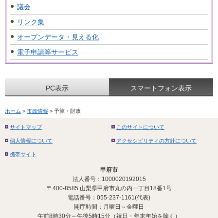
議会
リンク集
オープンデータ・見える化
電子申請等サービス
PC表示
スマートフォン表示
ホーム
>
市政情報
> 予算・財政
サイトマップ
このサイトについて
個人情報について
アクセシビリティの方針について
携帯サイト
甲府市
法人番号：1000020192015
〒400-8585 山梨県甲府市丸の内一丁目18番1号
電話番号：055-237-1161(代表)
開庁時間：月曜日～金曜日
午前8時30分～午後5時15分（祝日・年末年始を除く）