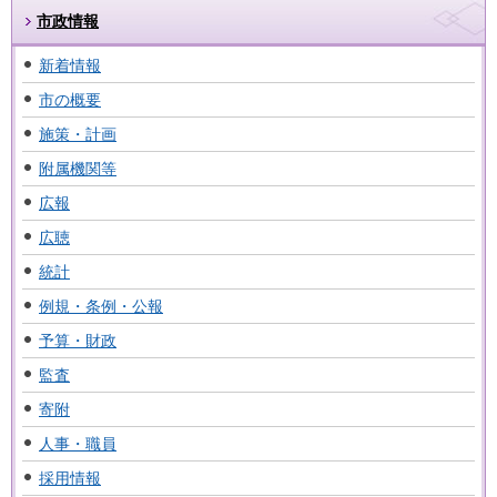
市政情報
新着情報
市の概要
施策・計画
附属機関等
広報
広聴
統計
例規・条例・公報
予算・財政
監査
寄附
人事・職員
採用情報