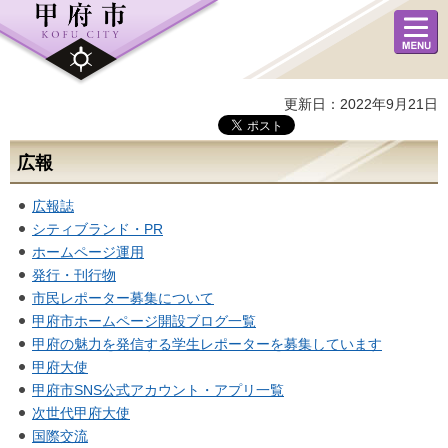
メニュ
ー
更新日：2022年9月21日
広報
広報誌
シティブランド・PR
ホームページ運用
発行・刊行物
市民レポーター募集について
甲府市ホームページ開設ブログ一覧
甲府の魅力を発信する学生レポーターを募集しています
甲府大使
甲府市SNS公式アカウント・アプリ一覧
次世代甲府大使
国際交流