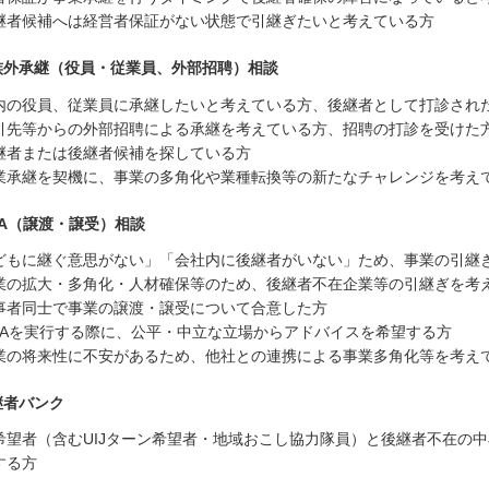
継者候補へは経営者保証がない状態で引継ぎたいと考えている方
族外承継（役員・従業員、外部招聘）相談
内の役員、従業員に承継したいと考えている方、後継者として打診され
引先等からの外部招聘による承継を考えている方、招聘の打診を受けた
継者または後継者候補を探している方
業承継を契機に、事業の多角化や業種転換等の新たなチャレンジを考え
&A（譲渡・譲受）相談
どもに継ぐ意思がない」「会社内に後継者がいない」ため、事業の引継
業の拡大・多角化・人材確保等のため、後継者不在企業等の引継ぎを考
事者同士で事業の譲渡・譲受について合意した方
&Aを実行する際に、公平・中立な立場からアドバイスを希望する方
業の将来性に不安があるため、他社との連携による事業多角化等を考え
継者バンク
希望者（含むUIJターン希望者・地域おこし協力隊員）と後継者不在の
する方