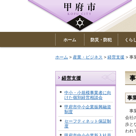
ホーム
防災・防犯
くら
ホーム
>
産業・ビジネス
>
経営支援
> 
事
経営支援
中小・小規模事業者に向
けた個別経営相談会
事
甲府市中小企業振興融資
事業
制度
会社
セーフティネット保証制
歩と
度
われ
甲府市中小企業新入社員