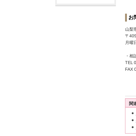
お
山梨
〒40
月曜
・相
TEL 
FAX 
関