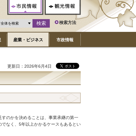
市民情報
観光情報
検索方法
境
産業・ビジネス
市政情報
更新日：2026年6月4日
託すのかを決めることは、事業承継の第一
のでなく、5年以上かかるケースもあるとい
。