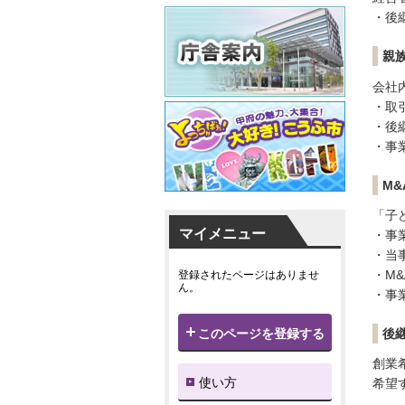
・後
親
会社
・取
・後
・事
M
「子
マイメニュー
・事
・当
・M
登録されたページはありませ
ん。
・事
後
このページを登録する
創業
使い方
希望