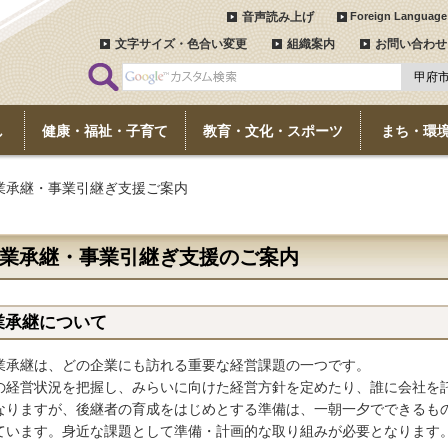
音声読み上げ
Foreign Language
文字サイズ・色合い変更
組織案内
お問い合わせ
し
健康・福祉・子育て
教育・文化・スポーツ
まち・環
事業承継・事業引継ぎ支援ご案内
業承継・事業引継ぎ支援のご案内
業承継について
承継は、どの企業にも訪れる重要な経営課題の一つです。
の経営状況を把握し、みらいに向けた経営方針を定めたり、誰に会社を
なりますが、後継者の育成をはじめとする準備は、一朝一夕でできるも
ています。身近な課題として準備・計画的な取り組みが必要となります