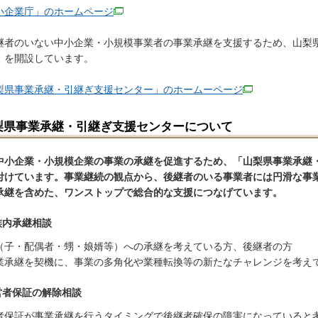
小企業庁」のホームページ
者のいない中小企業・小規模事業者の事業承継を支援するため、山梨
」を開設しています。
梨県事業承継・引継ぎ支援センター」のホームーページ
梨県事業承継・引継ぎ支援センターについて
中小企業・小規模企業の事業の承継を促進するため、「山梨県事業承継
付けています。事業継続の観点から、後継者のいる事業者には円滑な事
承継を含めた、ワンストップで総合的な支援につなげています。
族内承継相談
（子・配偶者・甥・娘婿等）への承継を考えている方、後継者の方
業承継を契機に、事業の多角化や業種転換等の新たなチャレンジを考え
営者保証の解除相談
者保証が事業承継を行うタイミングで後継者確保の障害になっていると