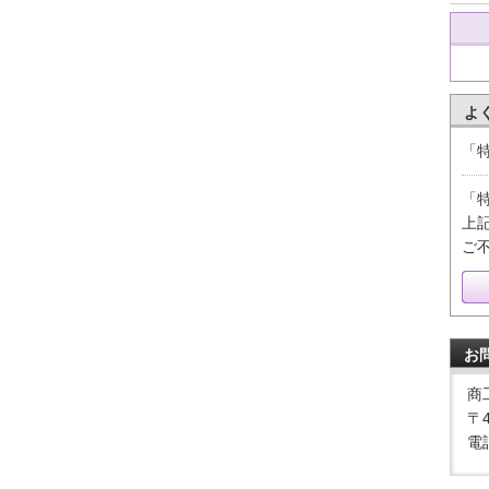
よ
「
「
上
ご
お
商
〒
電話