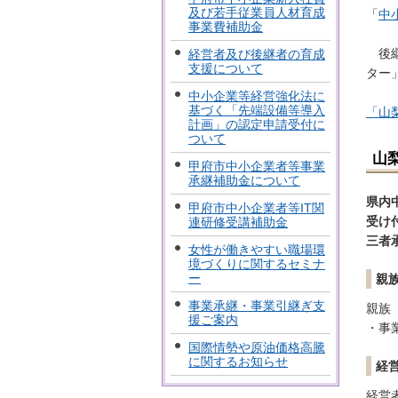
及び若手従業員人材育成
「
中
事業費補助金
後継
経営者及び後継者の育成
支援について
ター
中小企業等経営強化法に
基づく「先端設備等導入
「山
計画」の認定申請受付に
ついて
山
甲府市中小企業者等事業
承継補助金について
県内
甲府市中小企業者等IT関
受け
連研修受講補助金
三者
女性が働きやすい職場環
境づくりに関するセミナ
ー
親
事業承継・事業引継ぎ支
親族
援ご案内
・事
国際情勢や原油価格高騰
に関するお知らせ
経
経営