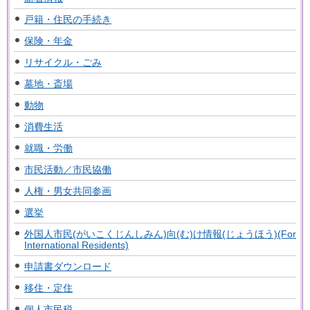
戸籍・住民の手続き
保険・年金
リサイクル・ごみ
墓地・斎場
動物
消費生活
就職・労働
市民活動／市民協働
人権・男女共同参画
選挙
外国人市民(がいこくじんしみん)向(む)け情報(じょうほう)(For
International Residents)
申請書ダウンロード
移住・定住
個人市民税