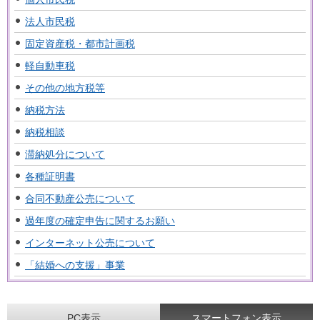
法人市民税
固定資産税・都市計画税
軽自動車税
その他の地方税等
納税方法
納税相談
滞納処分について
各種証明書
合同不動産公売について
過年度の確定申告に関するお願い
インターネット公売について
「結婚への支援」事業
PC表示
スマートフォン表示