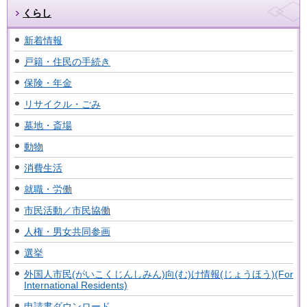
くらし
新着情報
戸籍・住民の手続き
保険・年金
リサイクル・ごみ
墓地・斎場
動物
消費生活
就職・労働
市民活動／市民協働
人権・男女共同参画
選挙
外国人市民(がいこくじんしみん)向(む)け情報(じょうほう)(For
International Residents)
申請書ダウンロード