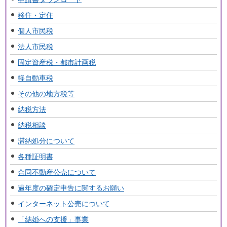
移住・定住
個人市民税
法人市民税
固定資産税・都市計画税
軽自動車税
その他の地方税等
納税方法
納税相談
滞納処分について
各種証明書
合同不動産公売について
過年度の確定申告に関するお願い
インターネット公売について
「結婚への支援」事業